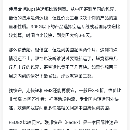
使用dhl和ups快递都比较划算。从中国寄到美国的包裹，
最低的费用是海运线，但性价比主要取决于你的产品的重
量和性质。30KG以下的产品选择空运专线或者国际快递比
较划算，时间也比较快，到美国大约6-8天。
那么请选船。很便宜，但是到美国起码两个月，遇到特殊
情况还不止。现在也没听谁说过要寄船运了，毕竟都是几
斤几十斤的包裹，寄空运也贵不了几百块。如果你想两三
周之内到的情况下最省钱，那么就算第二类。
找快递，走快递和EMS还能再便宜，一般是3-5折，性价比
非常高 本回答作者：祥海跨境物流，专业国内转运国外快
递，欢迎向我提问更多快递相关问题中国集运到美国。
FEDEX比较便宜。联邦快递（FedEx）是一家国际性速递