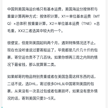
中国到美国海运价格只有基本运费，美国海运分按体积与
重量计算两种方式：按体积计算，X1＝单位基本运费（MT
Q）×总体积 按重量计算，X2＝单位基本运费（TNE）×总
毛重，XX2二者选其中较大的一个。
很便宜，但是到美国起码两个月，遇到特殊情况还不止。
现在也没听谁说过要寄船运了，毕竟都是几斤几十斤的包
裹，寄空运也贵不了几百块。如果你想两三周之内到的情
况下最省钱，那么就算第二类。
如果邮寄的物品特别贵重或者在美国急需这样东西的话，
二话不说，选DHL，寄过很多DHL从中国寄到美国的包
裹，从来没有一次丢过包或者包裹损坏，如果没有意外情
况的话，寄到美国只要3~5天。