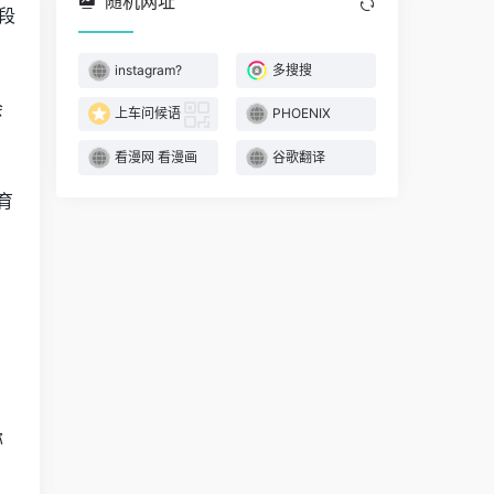
随机网址
段
instagram?
多搜搜
会
上车问候语
PHOENIX
看漫网 看漫画
谷歌翻译
育
称