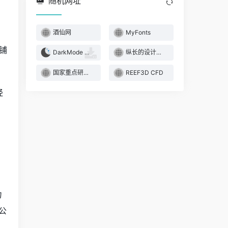
随机网址
酒仙网
MyFonts
铺
DarkMode 黑暗模式
纵长的设计画廊
国家重点研发计划
REEF3D CFD
经
有
力
公