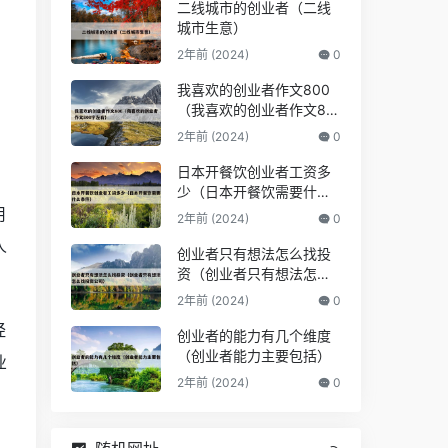
二线城市的创业者（二线
城市生意）
2年前 (2024)
0
我喜欢的创业者作文800
（我喜欢的创业者作文80
0字左右）
2年前 (2024)
0
日本开餐饮创业者工资多
少（日本开餐饮需要什么
条件）
用
2年前 (2024)
0
人
创业者只有想法怎么找投
资（创业者只有想法怎么
找投资公司）
2年前 (2024)
0
经
创业者的能力有几个维度
（创业者能力主要包括）
业
2年前 (2024)
0