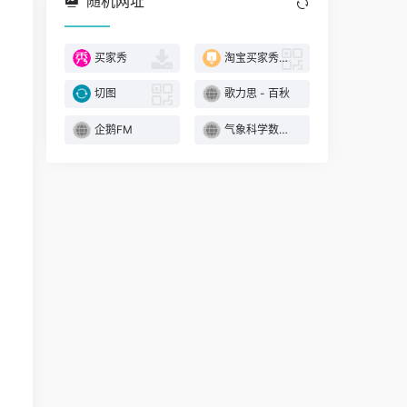
随机网址
买家秀
淘宝买家秀（iOS13版）
切图
歌力思 - 百秋
企鹅FM
气象科学数据共享