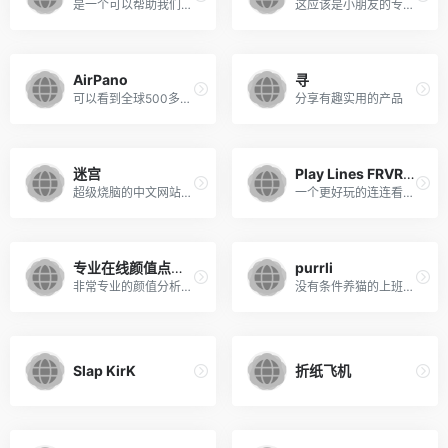
是一个可以帮助我们释放压力的网站，在该网站中我们可以成为“电音之王”，随意敲击键盘、触碰页面都会成为欢快的音符！！
这应该是小朋友的专属网站吧。。。它可以在线制作个性奥利奥饼干图片，简单的鼠标点击即可自定义饼干的厚度与造型，接下来就是发挥创意啦！
AirPano
寻
可以看到全球500多处高清的360°全景图+全景视频+全球
分享有趣实用的产品
迷宫
Play Lines FRVR-在线连连看
超级烧脑的中文网站！，你要在网站里找到线索进入下一关，目前一共有50关，前面几关都比较简单，后面建议稳定情绪，容易砸键盘~~
一个更好玩的连连看游戏。 在这个游戏中，你需要将所有同色的圆点连接在一起，且不能出现重合，而且也不能漏掉某一个点。
专业在线颜值点评系统
purrli
非常专业的颜值分析系统，专业的有点令人恐怖，网站会根据你的脸部黄金比例来分析，进网站后，点击国旗就有中文的，做好心理准备。
没有条件养猫的上班族也可以听到猫咪打呼噜的声音。
Slap KirK
折纸飞机