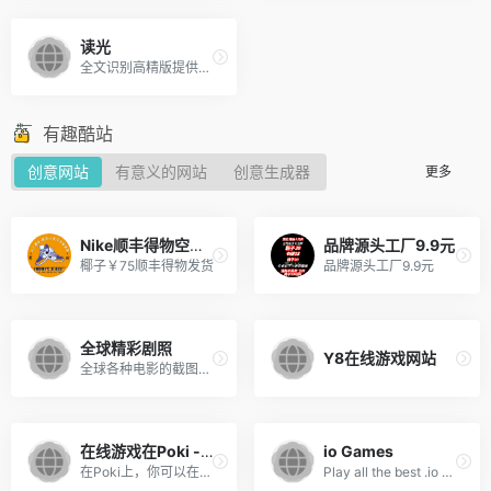
读光
全文识别高精版提供了业内领先的人工智能OCR技术，集表格识别、旋转识别、生僻字识别等多功能为一体，提供高性价比的多场景文字识别体验。
有趣酷站
创意网站
有意义的网站
创意生成器
更多
Nike顺丰得物空军￥65
品牌源头工厂9.9元
椰子￥75顺丰得物发货
品牌源头工厂9.9元
全球精彩剧照
Y8在线游戏网站
全球各种电影的截图精选资源。有清晰的排序，方便按照年份、片名等信息进行查找。
在线游戏在Poki -让我们玩
io Games
在Poki上，你可以在学校或家里玩免费的网络游戏。Poki拥有最好的在线游戏选择，并提供了最有趣的体验独自或与朋友一起玩。我们支持手机和桌面游戏。
Play all the best .io games like Surviv.io, Slither.io, Krunker.io and Moomoo. Games are updated daily and are fully unblocked.