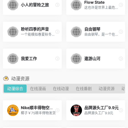
Flow State
小人的冒险之旅
这也许是世界上最危险的写作应用：在你设定的时间段内，如果你停止输入文字超过设定的间隔时间，之前写下的所有内容都会消失。
聆听四季的声音
自由钢琴
一个能模拟春夏秋冬下雨、打雷等自然界白噪音的网站，听着雨声、看着“窗户”上的雨滴和四季变换，好像真的就经历了这个季节，非常治愈~
自由钢琴，是一个在线的钢琴模拟器，
我爱工作
遨游山河
动漫资源
动漫综合
在线漫画
在线动漫
在线番剧
动漫资源
动
Nike顺丰得物空军￥65
品牌源头工厂9.9元
椰子￥75顺丰得物发货
品牌源头工厂9.9元