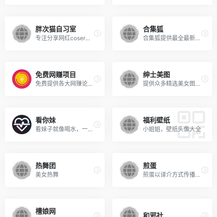
胖次猫自习室
合集狐
专注分享网红coser图包合集以及asmr音声资源
合集狐提供最全最新的美女写真套图精品资源全集，是绅士收藏的必备佳站。
免费网赚项目
绅士美图
免费提供各大网赚论坛VIP网赚...
提供众多精选美女图片,有性感美女写真,cosplay美女，二次元美女，acg动漫，美女写真打包下载，胸大的美女,美女人体艺术，等等各种原图高清的美女图集应有尽有。
看你妹
福利壁纸
看妹子就像喝水，一天都不能少！
小姐姐，壁纸头像大全
热舞团
煎蛋
美女热舞
煎蛋以译介方式传播网络新鲜资讯
槽娘网
和邪社