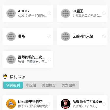
ACG17
91魔王
ACG17 是一个宅向ACG资源信息分享站点，专注分享ACG新闻资讯和高清动漫游戏音乐资源，在这里你能找到很多欢乐。
91魔王是二次元综合动漫网。
啪嗒
无差别同人站
画师约稿的二次元社区平台
触圈—画师赚米，画师约稿专业网站
福利资源
宅男福利
小姐姐
美图摄影
美女图库
Nike顺丰得物空军￥65
品牌源头工厂9.9元
椰子￥75顺丰得物发货
品牌源头工厂9.9元