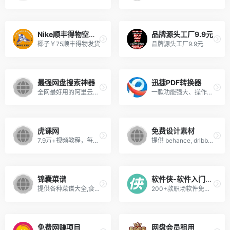
Nike顺丰得物空军￥65
品牌源头工厂9.9元
椰子￥75顺丰得物发货
品牌源头工厂9.9元
最强网盘搜索神器
迅捷PDF转换器
全网最好用的阿里云盘资源搜索引擎
一款功能强大、操作简单的PDF...
虎课网
免费设计素材
7.9万+视频教程，每天免费学习，虎课网是超过1800万用户信赖的自学平台,拥有海量设计、绘画、摄影、办公软件、职业技能等优质的高清教程视频,用户可以根据行业和兴趣爱好,自主选择学习内容,每天免费学习。
提供 behance, dribbble, CM国外知名网站的UI, 图标, 样机Mockups, 纹理, Sketch, PPT模板, PS笔刷 , 水彩画等资源，更新前端设计、设计教程、设计理论、设计工具和设计欣赏等资讯内容
锦囊菜谱
软件侠-软件入门学习
提供各种菜谱大全,食谱大全,家常菜做法大全,丰富的菜谱大全，一个菜谱分享的平台
200+款职场软件免费学，提供平面设计、影视动画、办公、UI设计、环艺建筑、游戏制作、工业产品、数据分析和编程开发等多款职业软件的入门视频教程,学软件,就上软件侠
免费网赚项目
网盘会员租用