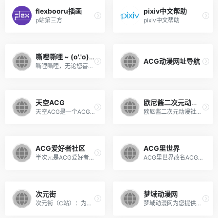
flexbooru插画
pixiv中文帮助
p站第三方
pixiv中文帮助
嘶哩嘶哩 ~ (o'.'o) ~ silisili[S站]
ACG动漫网址导航
嘶哩嘶哩，无论您喜欢哪种类型动漫，silisili都会竭尽全力为您呈现，嘶哩嘶哩动漫，为你打开二次元大门的小站（S站）,动漫后花园。
天空ACG
欧尼酱二次元动漫社交平台(O站)
天空ACG是一个ACG论坛，安卓、电脑游戏、福利、游戏漫画应有尽有
欧尼酱二次元动漫社交平台,O站
ACG爱好者社区
ACG里世界
半次元是ACG爱好者社区，汇聚了包括Coser、绘师、写手等创作者在内的众多ACG同好，提供cosplay、绘画和小说创作发表、二次元同好交流等社群服务。网站共设cosplay、绘画、写作、漫展、话题、视频、弹幕等多个频道。
ACG里世界改名ACGN里世界做一个精神世界的二次元社区，这是里世界官方网站原班团队！绝对领域，死库水
次元街
梦域动漫网
次元街（C站）：为大家提供资讯、壁纸、音乐、周边产品、cosplay、游戏、评测、攻略、漫展信息等内容的ACG分享平台。
梦域动漫网为您提供一站式ACG服务新体验。动漫资讯、漫展信息、动漫图库、宅文化、动漫周边，活动情报一网打尽