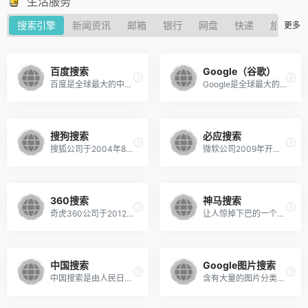
生活服务
搜索引擎
新闻资讯
邮箱
银行
网盘
快递
旅游
更多
百度搜索
Google（谷歌）
百度是全球最大的中文搜索引擎，2000年1月由李彦宏、徐勇两人创办。最新调查结果显示，2012年至今百度长期占据中国搜索引擎市场份额的75%以上。
Google是全球最大的搜索引擎，可搜索多种类型的文件，提供多种搜索服务。
搜狗搜索
必应搜索
搜狐公司于2004年8月推出的第三代互动式中文搜索引擎，中文网页收录量达到100亿。搜狗产品线包括网页应用和桌面应用两部分。
微软公司2009年开发的搜索引擎Bing，其中文版采用独立子域名，取代了之前的Live Search。其独特的首页每天都会更新高清晰主题照片。
360搜索
神马搜索
奇虎360公司于2012年8月推出的360搜索(so.com)，凭借360的多个客户端，在短短时间内便迅速占领了中国搜索引擎市场份额的10%，并一度突破15%，撼动了百度一家独大的中国搜索行业市场格局。
让人惊掉下巴的一个事实上：作为专注于移动搜索的神马搜索，虽然不做PC端搜索引擎，却凭借着阿里系的强大的移动App用户群，已成为占有率极高的移动搜索引擎。神马的使命就是让“手机党”们随时随地，搜什么有什么。神马搜索App既不是应用商店也不是百度，但其交互方式更移动；有搜集自全网的海量参考信息、买家评价；可以让你追到新鲜热辣的好看小说章节，给你清爽干净的阅读体验。
中国搜索
Google图片搜索
中国搜索是由人民日报、新华社、中央电视台、光明日报、经济日报、中国日报、中国新闻社联手打造的国家级互联网高新企业，强大的跨媒体、融媒体、新媒体传播载体，权威的互联网百科、数据、资料库，丰富多彩的互联网+创新应用平台。
含有大量的图片分类，可限定图片内容类型、颜色、大小、文件类型等，也可以上传图片搜索图片或用语音搜索图片。有内容过滤器功能，能够去除许多儿童不宜的图片。 由于众所周知的原因，大部分地区无法访问谷歌搜索，但是通过设置网络代理服务器可以访问。