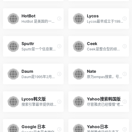
HotBot
Lycos
HotBot 是美国的一个搜索引擎新秀，曾获多个杂志及媒体的奖项。其特点在于它的界面组织和丰富的检索功能。它提供了直观的图形化检索菜单，除了能够检索网页外，还提供域名检索、新闻搜索、新闻讨论组等等检索服务。此外，用户哈可以通过下拉菜单创建复杂的布尔查询，或者按日期、地理区域和媒体类型进行限制性搜索。
Lycos最早成立于1994年，由于2002年之后它在搜索引擎市场和门户网站上的地位分别被Google和Yahoo取代。几经易手，于2004年被韩国的Daum信息技术公司收购。
Sputtr
Ceek
Sputtr是一个信息聚合搜索引擎，整合了多个流行的搜索引擎和社会化网络服务的搜索结果，采用全新简洁的搜索方式，用户可以通过Sputtr搜索网页、视频、音乐、照片、博客、新闻、图片、Ebay、亚马逊等。
Ceek是整合型的综合日语搜索引擎，通过自己的算法，将来源于多个搜索引擎的数据整合为新的搜索结果。被其整合的包括Google、百度、360、即刻搜索等。
Daum
Nate
Daum是1995年2月成立的韩国最大的门户网站之一，提供综合网页搜索、知识、图片、购物、博客、社会化等搜索服务，其市场占有率为15%左右。其发家的核心产品是邮件和社区产品，此外还提供通讯、内容、商务以及影视等综合门户内容服务。
原为empas搜索，号称韩国第三大搜索引擎兼门户网站，在韩国的搜索市场份额约为10%。由SK集团运营，提供韩文音乐、图片、文件、知识等搜索服务。
Lycos韩文版
Yahoo搜索韩国版
搜索引擎最早提供综合信息搜索服务的网站之一，搜索引擎中的长青藤。
尽管雅虎已经慢慢“老去”，但其亚洲区的几个子站还是保持着较高的市场占有率。不过，搜索已经不在是他的拿手好戏了，提供的搜索服务也寥寥。
Google 日本
Yahoo日本