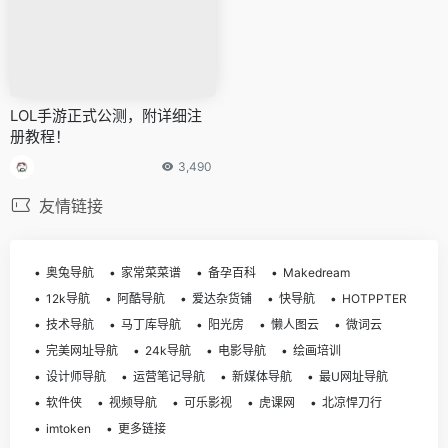
LOL手游正式公测，附详细注
册教程！
3,490
友情链接
奥兔导航
家常菜菜谱
备孕百科
Makedream
12k导航
阿酷导航
爱达杂货铺
快导航
HOTPPTER
技术导航
马丁库导航
阳光房
懒人图云
微词云
完美网址导航
24k导航
电影导航
绘画培训
设计师导航
运营笔记导航
新媒体导航
最U网址导航
软件侠
视频导航
可乐影视
虎课网
北凉悍刀行
imtoken
更多链接