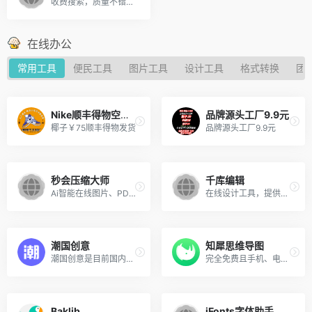
收费搜索，质量不错，之前买过一次单日的资源，需要的可以自行测试。
在线办公
常用工具
便民工具
图片工具
设计工具
格式转换
团
Nike顺丰得物空军￥65
品牌源头工厂9.9元
椰子￥75顺丰得物发货
品牌源头工厂9.9元
秒会压缩大师
千库编辑
Ai智能在线图片、PDF压缩
在线设计工具，提供海量素材
潮国创意
知犀思维导图
潮国创意是目前国内为设计师、创意机构和创作人员寻找高质量、吸睛创意设计资源的素材图片网站。包含各类潮流前沿、高品质正版原创图片素材，chaopx.com 是值得信懒、可商用的潮流设计网站。
完全免费且手机、电脑和平板都能用的国产思维导图软件
Baklib
iFonts字体助手