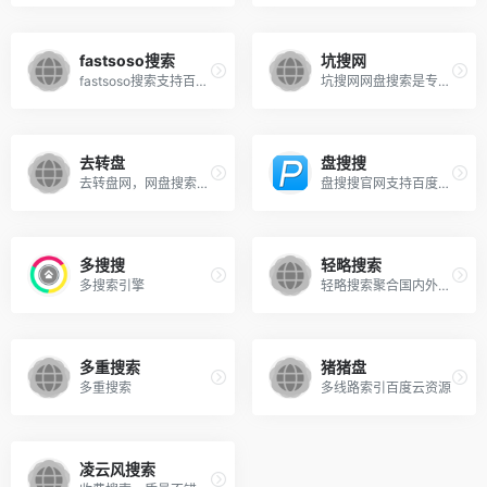
fastsoso搜索
坑搜网
fastsoso搜索支持百度云搜索，可快速搜索百度网盘资源中的有效连接，自动识别无效的百度云网盘资源，每天更新海量资源。
坑搜网网盘搜索是专业的百度云搜索引擎，实时收录百度云、百度网盘等资源，每天更新各类高清电影、视频、种子、小说等网盘资源，真正你懂的网盘搜索神器!
去转盘
盘搜搜
去转盘网，网盘搜索引擎，资源问答平台，我嚓哩，嚓哩，常用网盘资源搜索，百度网盘、网盘资源分类下载，最新资源搜索下载，可以分享网盘资源、请求网盘资源的网盘搜索引擎。
盘搜搜官网支持百度云搜索、115网盘、360云盘、华为网盘、新浪微盘等搜索服务，是您工作、学习、娱乐的网盘搜索神器。
多搜搜
轻略搜索
多搜索引擎
轻略搜索聚合国内外及各种垂直搜索引擎。 一键切换垂直搜索和来源网站，只需一个网页即可获取全网搜索资源，并根据您的搜索习惯智能排序和自定义搜索，真正的一站式全能搜索。覆盖……
多重搜索
猪猪盘
多重搜索
多线路索引百度云资源
凌云风搜索