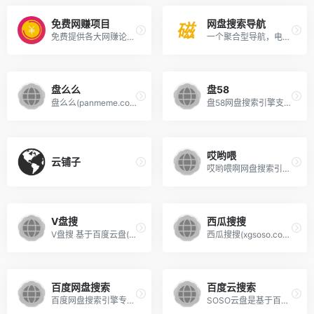
免费网赚项目
网盘搜索导航
免费提供各大网赚论坛VIP网赚...
一个聚合型导航，电影，资源...
盘么么
盘58
盘么么(panmeme.com)是专业的网盘搜索引擎，上亿级的网盘资源下载，最实用的百度云搜索引擎，名副其实的超级网盘搜索神器!，实时收录百度云、百度网盘等资源，每天更新各类高清电影、视频、种子、小说等网盘资源，百度网盘搜索及百度云资源搜索就来盘么么！
盘58网盘搜索引擎支持百度网盘搜索、新浪微盘搜索、城通网盘搜索等云搜索服务，实时收录最新各类网盘资源，为您提供专业的网盘搜索服务。
哎哟喂
云铺子
哎哟喂啊网盘搜索引擎提供百度云搜索、360云盘、新浪微盘、华为网盘、盘多多、盘搜搜、如风搜等资源服务，是您工作、学习、娱乐的最好百度云搜索神器，盘搜搜尽在哎哟喂啊！
V盘搜
西瓜搜搜
V盘搜 基于百度云盘(百度网盘)资源搜索，致力于云盘资源的技术收集和整理，千万级的大数据量,每天都会更新收录大量视频,种子,小说,壁纸,音乐等优质网盘资源,各种百度网盘资源你懂的,让您一网打尽所有网盘资源。
西瓜搜搜(xgsoso.com)是专业的百度云搜索引擎，上亿级的百度云资源下载，最实用的百度云搜索引擎，名副其实的超级网盘搜索神器!，实时收录百度云、百度网盘等资源，每天更新各类高清电影、视频、种子、小说等网盘资源，百度网盘搜索及百度云资源搜索就来西瓜搜搜！
百度网盘搜索
百度云搜索
百度网盘搜索引擎专业提供百度网盘搜索服务,是目前国内最专业的百度网盘搜索引擎网站,致力于简单与快速的百度网盘资源搜索服务,让资源分享、查找更方便.
SOSO云盘是基于百度云搜索，最大的百度云网盘资源搜索中心，各种免费学习资源应有尽有，是互联网最大的免费资源宝库.