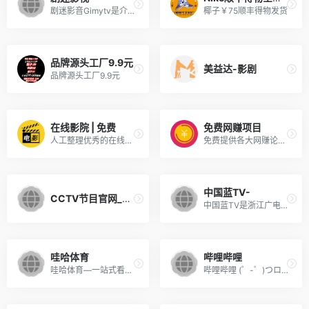
剧迷影音Gimytv是介面最干净简洁内容最丰富的在线追剧网站，这里有更新最快的剧集，即时的动漫新番，最棒的在线观看体验。追剧零时差，剧迷可以在这里度过欢乐轻松的时光。
椰子￥75顺丰得物发货
品牌源头工厂9.9元
美益达-影剧
品牌源头工厂9.9元
在线影院 | 免费
免费网赚项目
人工整理优秀的在线电影网站大全、电影网站排行榜和电影下载网站大全，为大家在线看电影和下载电影提供便利
免费提供各大网赚论坛VIP网赚...
中国蓝TV-
CCTV节目官网_央视网
中国蓝TV是浙江广电集团旗下唯一互联网视频平台，独家提供浙江卫视中国新歌声、中国好声音、奔跑吧兄弟等所有综艺节目高清视频直播点播，并为用户提供各类热门电影,电视剧,综艺,动漫,音乐,娱乐等内容的在线视听服务。
哇哈体育
哔哩哔哩
哇哈体育—一站式看直播看视频球迷平台。免费提供欧洲杯、奥运会、足球直播、NBA直播，包括网球、乒乓球、羽毛球、F1、斯诺克等赛事直播、录像回放、视频下载和球迷社区
哔哩哔哩 (゜-゜)つロ 干杯