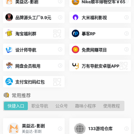
美益达-影剧
Nike顺丰得物空军￥65
品牌源头工厂9.9元
大米福利影视
淘宝福利群
摹客RP
设计师导航
免费网赚项目
网盘会员租用
万有导航安卓版APP
支付宝扫码红包
常用推荐
快捷入口
职业导航
公众号
趣味小程序
使用教程
美益达-影剧
133游戏仓库
美益达-影剧