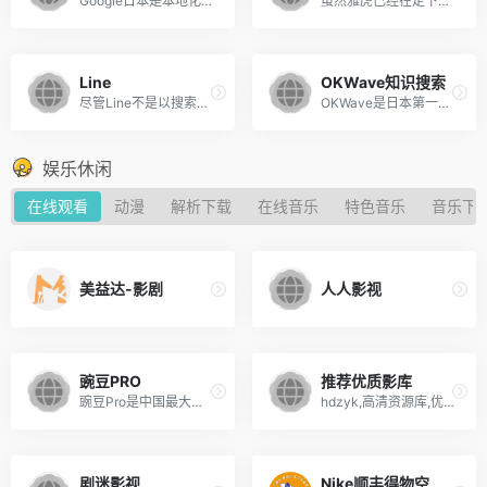
Google日本是本地化的搜索引擎，除了国际化的产品与服务，在翻译、地图、图片方面都提供了与谷歌全球版不一样的的服务。据Google Tokyo的员工透露，在Google日本工作的幸福指数太高了，不仅有用谷歌亚太地区乃至全球最好的食堂，而且东京部门的地理位置非常好，设施非常完备。
虽然雅虎已经在走下坡路，但是雅虎日本仍是雅虎成功的一面旗帜，雅虎日本不仅是本地化搜索引擎的王者，还在门户、日本动画、画像、问答、购物、招聘、电影、吃喝等方面提供了强大了的搜索服务。
Line
OKWave知识搜索
尽管Line不是以搜索见长，但Line App在日本可以说是当之无愧的No.1 app，从社交到移动支付都是日本本地化服务的王者，LINE不仅能够发送照片、视频、语音和文字，还能够提供萌系贴图，并且支持LINE用户间在网络环境下免费通话。显而易见，在互联网移动化的今天，App既然承包着年轻人的生活，在上面搜索各种即时信息和生活信息已经成为了一种习惯。
OKWave是日本第一个也是最大的问答网站，除了雅虎日本的知识搜索，另外一个独立的知识搜索就是OKWave了。
娱乐休闲
在线观看
动漫
解析下载
在线音乐
特色音乐
音乐下
美益达-影剧
人人影视
豌豆PRO
推荐优质影库
豌豆Pro是中国最大的影视资源聚合搜索引擎，实时聚合全网优质影视资源，同时支持在线、下载和字幕。电影、电视剧、动漫、综艺、记录片应有尽有。
hdzyk,高清资源库,优质资源库
剧迷影视
Nike顺丰得物空军￥65