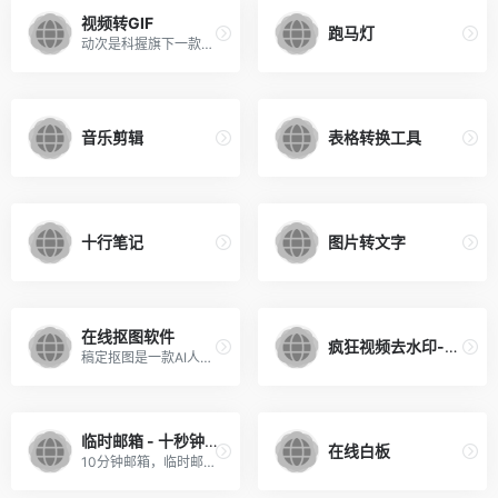
视频转GIF
跑马灯
动次是科握旗下一款在线视频转GIF免费工具。它是为新媒体运营定制的动图制作软件，提供三种GIF尺寸选择，分别对应微信公众号贴图最佳尺寸、微博配图最佳大小和微信表情包制作。动次支持手机浏览器制作视频动图，生成适合微信、微博发布的GIF图片大小。您也可以用小视频制作表情包，并直接将GIF导出保存在手机。
音乐剪辑
表格转换工具
十行笔记
图片转文字
在线抠图软件
疯狂视频去水印-短视频去水印解析下载
稿定抠图是一款AI人工智能在线自动抠图工具，不管是证件照换底色，还是复杂图片换背景，不用PS，就能轻松实现ps抠图效果。3秒一键抠图，就在稿定抠图。
临时邮箱 - 十秒钟内收到邮件
在线白板
10分钟邮箱，临时邮箱，临时邮，临时电子邮箱，24小时邮箱，一次性邮箱，匿名邮箱，安全邮箱