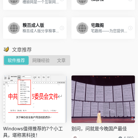
槽娘网是一个互联网内容的资源分享平台，每天分享精美图片，热门游戏，实用网址，搞笑段子，热点资讯。
糗百成人版
宅趣阁
糗百成人版分享糗事百科 成人版手机,糗事百科成人版手机,糗事百科成人版 成年,糗百 成人版,美女福利，动态图，gif,成年糗友都懂得！宗旨：为广大糗友谋福利！
宅趣阁——为您提供最精品的宅男屌丝福利,内涵段子、搞笑图片、宅男动漫、ACG综合、美女套图、福利视频、制服诱惑、韩国女团、内衣模特、经典腿模、清纯系列,宅男福利吧是宅男必备!老司机推荐的宅男屌丝集聚地，看福利就上宅趣阁吧。
文章推荐
软件推荐
网赚经验
文章
Windows值得推荐的7个小工
别问，问就是今晚国产最佳
具，堪称黑科技！
4,950