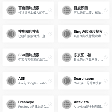
百度图片搜索
百度识图
号称世界上最大的中文图片搜索引擎，从数十亿中文网页中提取出各类图片。到目前为止，百度图片搜索引擎可检索图片已经近亿张，能中文新闻网页中实时提取新闻图片。可根据图片大小和格式进行高级搜索。具有以图搜图的功能。
可以通过上传、粘贴图片网址等方式查询目标图片的高清大图，相似美图；或通过猜词了解和认知图片内容（如花卉、宠物、名人等），查询图片来源；百度识图还拥有全网检索的人脸技术，帮你找到最相似的人脸。可以拍照以图搜图。
搜狗图片搜索
Bing必应图片搜索
已经和搜搜合并。直接开辟了美女、搞笑、壁纸、明星等栏目，搜索是可以自行设定图片的尺寸、类型和颜色。更具特色的是“以图搜图”的功能，上传图片即可搜索相关信息，堪称人肉搜索的利器。可搜索聊天表情和头像。
具有面部头像搜索功能，还可按相关性、大小、纵横比、颜色、样式进行过滤。同样具有上传图片进行搜索的功能，可以从网络上查找与上传的图像相匹配的图片以及包含改图片的网页。
360图片搜索
东京图书馆
中文搜索引擎的后起之秀，同样也具备上传图片识图的功能。此外，360对图片搜索做了很多图片分类，用户可以通过图片分类浏览不同类别的图片。
日本的bt下载网站，可以查询和下载压缩格式的多种日语频道的日系资源。
ASK
Search.com
Ask与Google，Yahoo和Bing 经常被誉为全球四大英文搜索引擎。其宗旨是希望用户通过采用自然语言提问题，从而找到最佳答案。在Ask的主页，你可以看到其搜索按钮上的文字是与众不同的“Find Answers”
Cnet旗下的综合搜索引擎。
Fresheye
Altavista
Fresheye是日本综合性搜索引擎，提供日本最新的互联网消息以及新闻、音乐、图片、视频、酒店、博客等内容的搜索。
Altavista是全球较知名的网上搜寻引擎公司之一，同时提供搜寻引擎后台技术支持等相关产品。于1995年由Digital 公司创立，1998年被康柏电脑收购，之后再于2003左右被Yahoo收购，现在的搜索技术有雅虎提供。