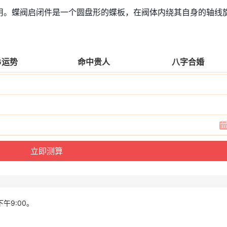
用。蝶阀启闭件是一个圆盘形的蝶板，在阀体内绕其自身的轴线
6运势
命中贵人
八字合婚
下午9:00。