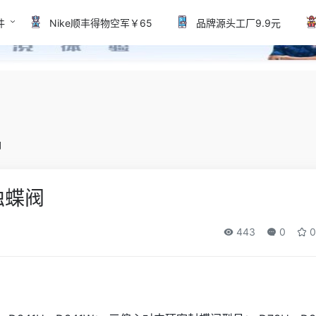
件
Nike顺丰得物空军￥65
品牌源头工厂9.9元
阀
蚀蝶阀
443
0
0