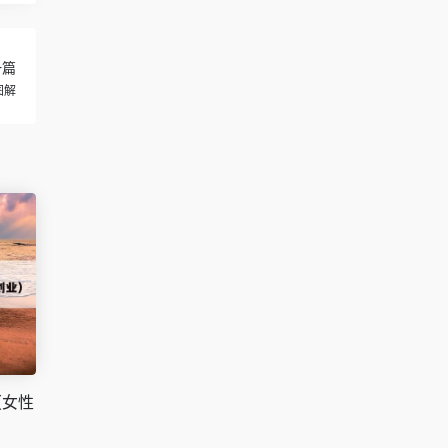
一篇
图解
（女性