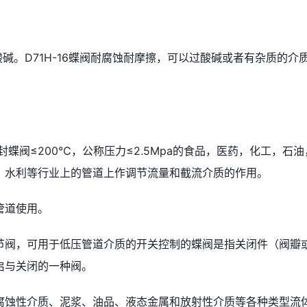
耐酸碱。D71H-16蝶阀耐腐蚀耐摩擦，可以过酸碱或者有杂质的介
软密封蝶阀≤200℃，公称压力≤2.5Mpa的食品，医药，化工，石油
，水利等行业上的管道上作调节流量和截流介质的作用。
业管道使用。
节阀，可用于低压管道介质的开关控制的蝶阀是指关闭件（阀瓣
启与关闭的一种阀。
腐蚀性介质、泥浆、油品、液态金属和放射性介质等各种类型流