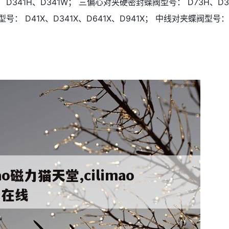
341H、D341W； 三偏心对夹硬密封蝶阀型号： D73H、D3
型号： D41X、D341X、D641X、D941X； 中线对夹蝶阀型号：