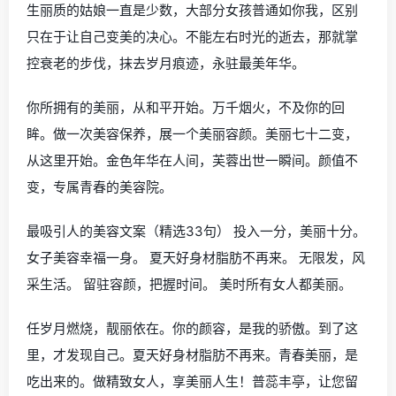
生丽质的姑娘一直是少数，大部分女孩普通如你我，区别
只在于让自己变美的决心。不能左右时光的逝去，那就掌
控衰老的步伐，抹去岁月痕迹，永驻最美年华。
你所拥有的美丽，从和平开始。万千烟火，不及你的回
眸。做一次美容保养，展一个美丽容颜。美丽七十二变，
从这里开始。金色年华在人间，芙蓉出世一瞬间。颜值不
变，专属青春的美容院。
最吸引人的美容文案（精选33句） 投入一分，美丽十分。
女子美容幸福一身。 夏天好身材脂肪不再来。 无限发，风
采生活。 留驻容颜，把握时间。 美时所有女人都美丽。
任岁月燃烧，靓丽依在。你的颜容，是我的骄傲。到了这
里，才发现自己。夏天好身材脂肪不再来。青春美丽，是
吃出来的。做精致女人，享美丽人生！普蕊丰亭，让您留