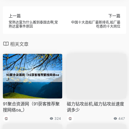
上一篇
下一篇
常熟达富为什么搬到泰国去啊,常
中国十大造船厂最新排名,船厂最
熟达富事件原因
吃香的十大岗位
相关文章
91聚合资源网（91获客推荐聚
磁力钻攻丝机,磁力钻攻丝速度
搜网络oa_）
调多少
324
447