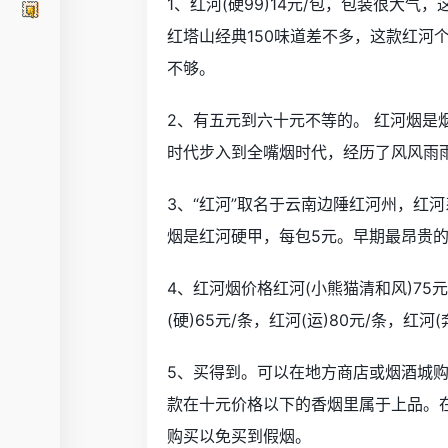
1、红河(硬99)14元/包，包装很大
红塔山经典150味道差不多，这款红河
不够。
2、有五元到六十元不等的。 红河烟
时代步入到全嘴烟时代，经历了风风雨
3、“红河”取名于云南边陲红河州，红
烟是红河硬甲，每包5元。早期最昂贵的
4、红河烟价格红河(小熊猫清和风)75元/
(硬)65元/条，红河(运)80元/条，红河(
5、买得到。可以在地方商店或烟酒城
款在十元价格以下的香烟里属于上品。
购买以免买到假烟。