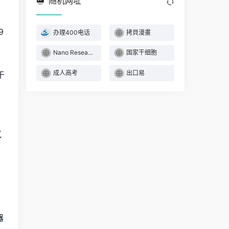
随机网址
9
办理400电话
拷貝漫畫
Nano Research
国家干细胞
成人高考
出口易
于
气
器