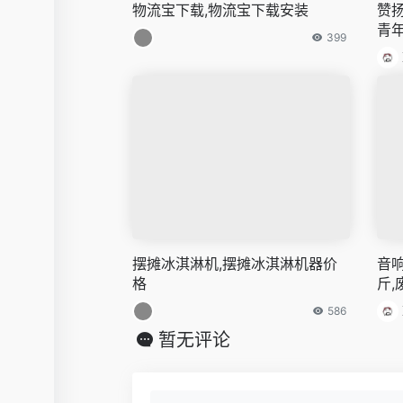
物流宝下载,物流宝下载安装
赞
青
399
摆摊冰淇淋机,摆摊冰淇淋机器价
音
格
斤
586
暂无评论