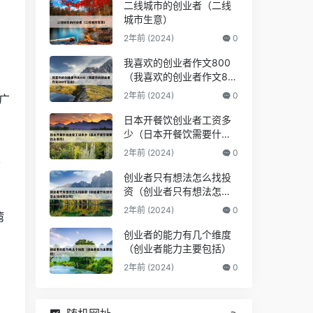
二线城市的创业者（二线
城市生意）
2年前 (2024)
0
我喜欢的创业者作文800
（我喜欢的创业者作文80
0字左右）
2年前 (2024)
0
广
日本开餐饮创业者工资多
。
少（日本开餐饮需要什么
条件）
2年前 (2024)
0
总
创业者只有想法怎么找投
资（创业者只有想法怎么
找投资公司）
2年前 (2024)
0
湾
创业者的能力有几个维度
（创业者能力主要包括）
2年前 (2024)
0
力