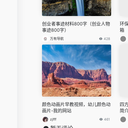
创业者事迹材料800字（创业人物
环
事迹800字）
箱
万有导航
428
颜色动画片早教视频，幼儿颜色动
四
画片-我的网站
简
zjfff
461