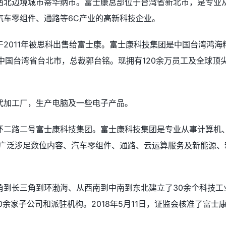
西北边境城市蒂华纳市。富士康总部位于台湾省新北市，是专业
汽车零组件、通路等6C产业的高新科技企业。
2011年被思科出售给富士康。富士康科技集团是中国台湾鸿海
立中国台湾省台北市，总裁郭台铭。现拥有120余万员工及全球顶
代加工厂，生产电脑及一些电子产品。
环二路二号富士康科技集团。富士康科技集团是专业从事计算机
，广泛涉足数位内容、汽车零组件、通路、云运算服务及新能源、
角到长三角到环渤海、从西南到中南到东北建立了30余个科技工
余家子公司和派驻机构。2018年5月11日，证监会核准了富士