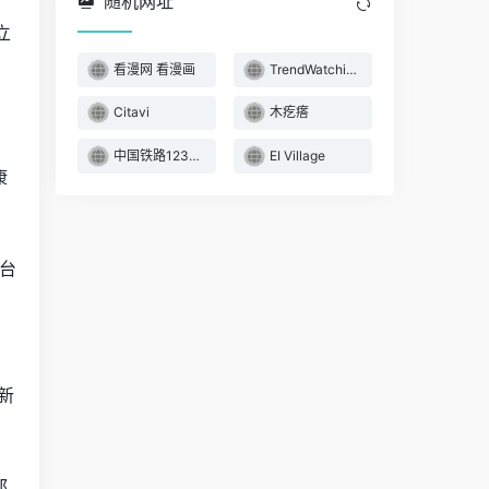
随机网址
立
看漫网 看漫画
TrendWatching
Citavi
木疙瘩
中国铁路12306
EI Village
康
台
、
新
都