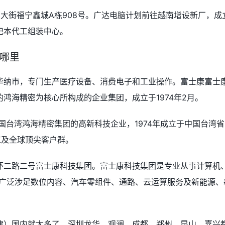
大街福宁鑫城A栋908号。广达电脑计划前往越南增设新厂，成
记本代工组装中心。
哪里
华纳市，专门生产医疗设备、消费电子和工业操作。富士康富士
鸿海精密为核心所构成的企业集团，成立于1974年2月。
国台湾鸿海精密集团的高新科技企业，1974年成立于中国台湾省
工及全球顶尖客户群。
环二路二号富士康科技集团。富士康科技集团是专业从事计算机
，广泛涉足数位内容、汽车零组件、通路、云运算服务及新能源、
建）国内就太多了，深圳龙华，观澜，成都，郑州，昆山，嘉兴