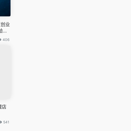
（创业
给他
406
理店
541