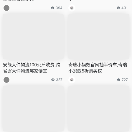
394
431
安能大件物流100公斤收费,跨
奇瑞小蚂蚁官网抽半价车,奇瑞
省寄大件物流哪家便宜
小蚂蚁5折购买权
387
727