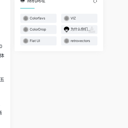
随机网址
Colorfavs
VIZ
，
ColorDrop
为什么你们就是不能加个空格呢
Flat UI
retrovectors
0
体
五
家
商