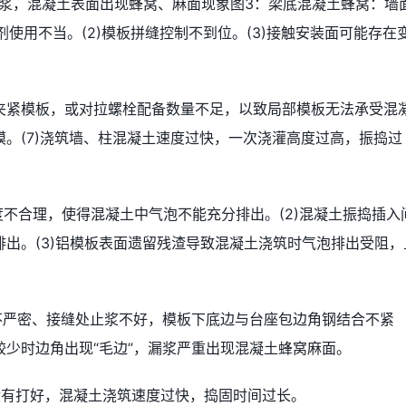
漏浆，混凝土表面出现蜂窝、麻面现象图3：梁底混凝土蜂窝：墙
剂使用不当。(2)模板拼缝控制不到位。(3)接触安装面可能存在
未夹紧模板，或对拉螺栓配备数量不足，以致局部模板无法承受混
。(7)浇筑墙、柱混凝土速度过快，一次浇灌高度过高，振捣过
度不合理，使得混凝土中气泡不能充分排出。(2)混凝土振捣插入
出。(3)铝模板表面遗留残渣导致混凝土浇筑时气泡排出受阻，
缝不严密、接缝处止浆不好，模板下底边与台座包边角钢结合不紧
少时边角出现“毛边”，漏浆严重出现混凝土蜂窝麻面。
没有打好，混凝土浇筑速度过快，捣固时间过长。