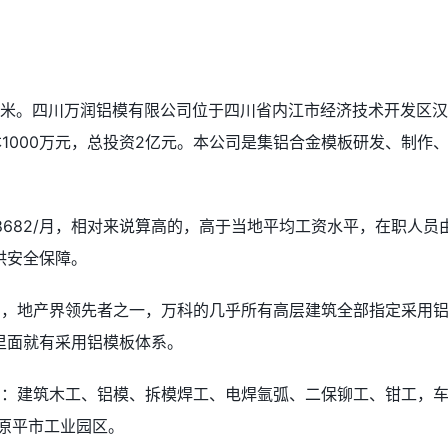
0平米。四川万润铝模有限公司位于四川省内江市经济技术开发区
资本1000万元，总投资2亿元。本公司是集铝合金模板研发、制作
8682/月，相对来说算高的，高于当地平均工资水平，在职人员
供安全保障。
了，地产界领先者之一，万科的几乎所有高层建筑全部指定采用
里面就有采用铝模板体系。
招：建筑木工、铝模、拆模焊工、电焊氩弧、二保铆工、钳工，
于原平市工业园区。