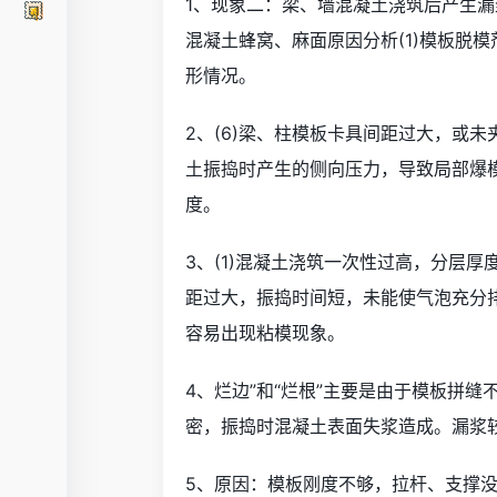
1、现象二：梁、墙混凝土浇筑后产生
混凝土蜂窝、麻面原因分析(1)模板脱模
形情况。
2、(6)梁、柱模板卡具间距过大，或
土振捣时产生的侧向压力，导致局部爆模
度。
3、(1)混凝土浇筑一次性过高，分层厚
距过大，振捣时间短，未能使气泡充分排
容易出现粘模现象。
4、烂边”和“烂根”主要是由于模板拼
密，振捣时混凝土表面失浆造成。漏浆较
5、原因：模板刚度不够，拉杆、支撑