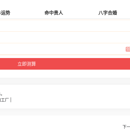
6运势
命中贵人
八字合婚
3。
工厂 |
下