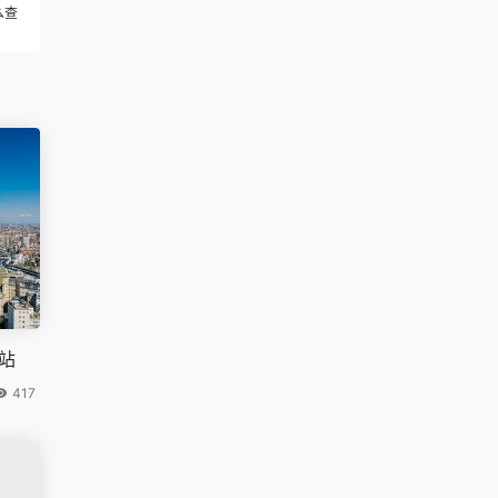
么查
站
417