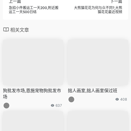
上一篇
下一篇
急招小件搬运工一天200,附近搬
大熊猫花花为何与众不同?,大熊
运工一天500日结
猫花花最近视频
相关文章
狗批发市场,恩施宠物狗批发市
拙人画室,拙人画室保过班
场
408
637