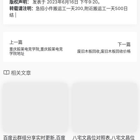
版权声明：
发表于 2023年6月16日 下午9:20。
转载请注明：
急招小件搬运工一天200,附近搬运工一天500日
结 |
上一篇
下一篇
重庆毅莱电竞学院,重庆毅莱电竞
废旧木板回收,废旧木板回收价格
学院地址
相关文章
百度云群组分享实时更新,百度
八宅文昌位对照表,八宅文昌位