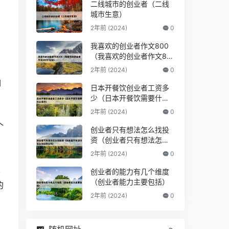
二线城市的创业者（二线
城市生意）
2年前 (2024)
0
我喜欢的创业者作文800
（我喜欢的创业者作文80
0字左右）
2年前 (2024)
0
如
日本开餐饮创业者工资多
少（日本开餐饮需要什么
条件）
2年前 (2024)
0
个
创业者只有想法怎么找投
资（创业者只有想法怎么
找投资公司）
2年前 (2024)
0
以
创业者的能力有几个维度
（创业者能力主要包括）
的
2年前 (2024)
0