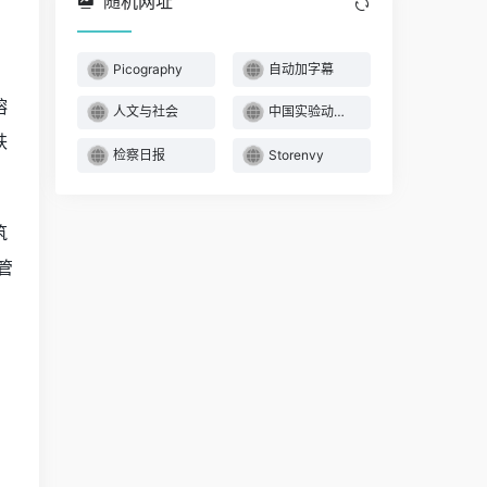
随机网址
Picography
自动加字幕
熔
人文与社会
中国实验动物信息网
跌
检察日报
Storenvy
筑
管
增