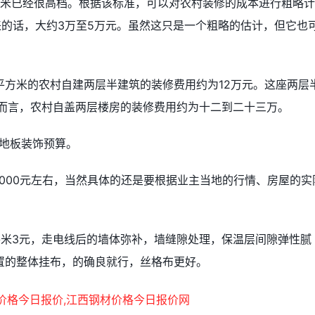
/平方米已经很高档。根据该标准，可以对农村装修的成本进行粗略计
来的话，大约3万至5万元。虽然这只是一个粗略的估计，但它也
平方米的农村自建两层半建筑的装修费用约为12万元。这座两层
般而言，农村自盖两层楼房的装修费用约为十二到二十三万。
节地板装饰预算。
000元左右，当然具体的还是要根据业主当地的行情、房屋的实
平米3元，走电线后的墙体弥补，墙缝隙处理，保温层间隙弹性腻
置的整体挂布，的确良就行，丝格布更好。