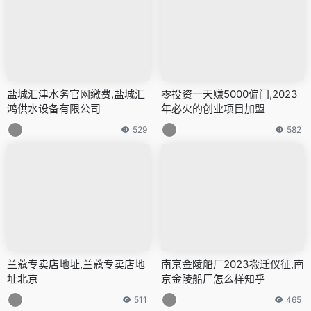
盐城汇津水务官网缴费,盐城汇
零投资一天赚5000偏门,2023
鸿供水设备有限公司
年必火的创业项目加盟
529
582
兰蔻专卖店地址,兰蔻专卖店地
南京金陵船厂2023搬迁仪征,南
址北京
京金陵船厂怎么样知乎
511
465