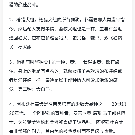
猎的绝佳品种。
2、枪猎犬组。枪猎犬组的所有狗狗，都需要靠人类发号指
令，然后帮人类做事情，畜牧犬组也是一样。主要有金毛
巡回猎犬、拉布拉多巡回猎犬、史宾格、魏玛、激飞猎鹬
犬。梗犬组。
3、狗狗有哪些种类1 第一种：泰迪。长得跟泰迪熊有点
像，身上的毛是有点卷的，就像女孩子喜欢玩的布娃娃或
者是洋娃娃一样。泰迪是属于那种给人可爱加活泼的感
觉。第二种：大白熊。
4、阿根廷杜高犬是在南美培育的少数犬品种之一，20世纪
20年代，一个阿根廷的育种者，安东尼奥·瑞斯·马丁那兹博
士，为狩猎美洲豹和美洲狮育成了该品种。 阿根廷杜高犬
有非常强的耐力，其白色的被毛反射而不是吸收热量。