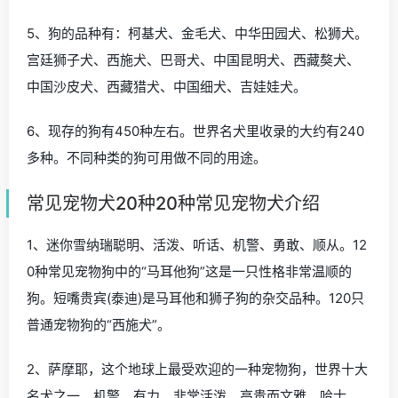
5、狗的品种有：柯基犬、金毛犬、中华田园犬、松狮犬。
宫廷狮子犬、西施犬、巴哥犬、中国昆明犬、西藏獒犬、
中国沙皮犬、西藏猎犬、中国细犬、吉娃娃犬。
6、现存的狗有450种左右。世界名犬里收录的大约有240
多种。不同种类的狗可用做不同的用途。
常见宠物犬20种20种常见宠物犬介绍
1、迷你雪纳瑞聪明、活泼、听话、机警、勇敢、顺从。12
0种常见宠物狗中的“马耳他狗”这是一只性格非常温顺的
狗。短嘴贵宾(泰迪)是马耳他和狮子狗的杂交品种。120只
普通宠物狗的“西施犬”。
2、萨摩耶，这个地球上最受欢迎的一种宠物狗，世界十大
名犬之一。机警、有力、非常活泼、高贵而文雅。哈士