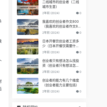
二线城市的创业者（二线
城市生意）
2年前 (2024)
0
条
我喜欢的创业者作文800
（我喜欢的创业者作文80
0字左右）
2年前 (2024)
0
浪
日本开餐饮创业者工资多
少（日本开餐饮需要什么
条件）
2年前 (2024)
0
创业者只有想法怎么找投
个
资（创业者只有想法怎么
找投资公司）
2年前 (2024)
0
创业者的能力有几个维度
封
（创业者能力主要包括）
后
2年前 (2024)
0