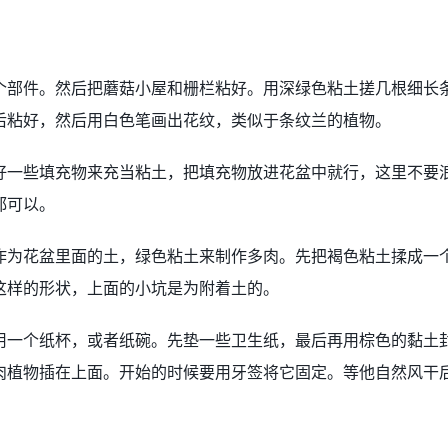
个部件。然后把蘑菇小屋和栅栏粘好。用深绿色粘土搓几根细长
后粘好，然后用白色笔画出花纹，类似于条纹兰的植物。
好一些填充物来充当粘土，把填充物放进花盆中就行，这里不要
都可以。
作为花盆里面的土，绿色粘土来制作多肉。先把褐色粘土揉成一
这样的形状，上面的小坑是为附着土的。
用一个纸杯，或者纸碗。先垫一些卫生纸，最后再用棕色的黏土
肉植物插在上面。开始的时候要用牙签将它固定。等他自然风干