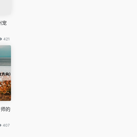
州宠
421
甲师的
407