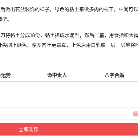
然后做出花盆装饰的样子，绿色的粘土来做多肉的枝干，中间可
造型。
刀将黏土分成18份，黏土搓成水滴型，然后压扁，用食指和大
叶尖刷上颜色，使多肉叶更逼真，上色后用白乳胶一层一层地将
6运势
命中贵人
八字合婚