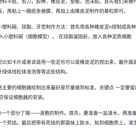
材料卡纸，剪刀，胶棒，橡皮泥，垫板，泡沫胶。首先我们来做
板，再粘上一圈纸条做膜，再加上由橡皮泥制作的基粒即可。
小塑料碗、琼脂、牙签制作方法：首先用各种橡皮泥n捏制成各
入小塑料碗（细胞模型）。 在琼脂凝固前，放入各种泥质细胞
型比如卡片或者说是用一些泥也可以是橡皮泥的捏出来，最外面
叶绿体线粒体液泡等等这些结构。
将主要的细胞器绘制出来最好是尽量做到标准，关键点 一定要留
空保证细胞器的安装。
的一个部分了哦——液胞的制作。首先，要准备一盆清水，再准
一个死结。最后把带有死结的那面抹上胶水，贴到细胞质上，液