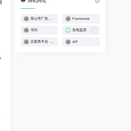
随机网址
侧
穿山甲广告投放
Frameweb
书问
充电监测
买家秀平台 - 哈喽麻豆
AIP
，
多
做