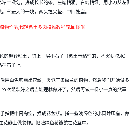
色粘土揉匀，搓成长长的条，左端稍粗，右端稍细。用小刀从左
块。拿最大的一块，两头捏尖些，中间按扁。
白色的超轻粘土，铺上一层小石子（粘土带粘性的，不需要胶水）
粘在石子上。
然后用白色笔画出花纹，类似于条纹兰的植物。然后我们开始做
。依次组装好之后吉娃莲就做好了，然后再做一棵小一点的熊童
用手指把中间掏空，捏成花盆状。搓一些浅绿色的小圆并压扁，
粘在花瓣上做装饰。把浅绿色花瓣装在花盆中。