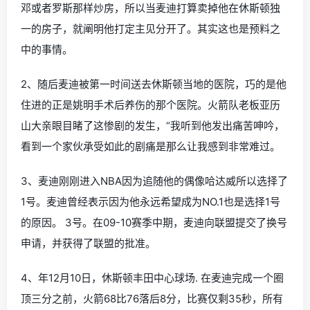
邓或者罗斯那样炒房，所以当麦迪打算卖掉他在休斯顿独
一的房子，就阐明他打定主见分开了。其实这也是预料之
中的事情。
2、随后麦迪被第一时间送去休斯顿当地的医院，巧的是他
住进的正是姚明手术后养伤的那个医院。火箭队老板亚历
山大亲眼目睹了这惨剧的发生，“我听到他发出痛苦呻吟，
看到一个家伙承受如此的剧痛是那么让我感到非常难过。
3、麦迪刚刚进入NBA因为追随他的偶像哈达威所以选择了
1号。麦迪曾经表示因为他永远希望成为NO.1也是选择1号
的原因。 3号。在09-10赛季中期，麦迪向联盟提交了换号
申请，并获得了联盟的批准。
4、年12月10日，休斯顿丰田中心球场. 在麦迪完成一个圈
顶三分之前，火箭68比76落后8分，比赛仅剩35秒，所有