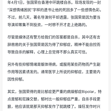
年4月1日，张国荣在香港中环跳楼自杀。现场发现的一封
“深感情绪困扰”字样的遗书让他的死因多了一些感情色彩。
不过，前几天，著名导演何平却透露，张国荣是因为要当
导演却筹集不到投资，一时想不开才走上绝路的。
尽管是媒体还有警方给我们的答案都是自杀，其中还有言
辞凿凿的关于张国荣是因为得了抑郁症，精神不能自控而
导致自杀的解释，心理上总觉得不那么真实可信。
另外有些抑郁情绪是躯体得病，或服用某些药物而产生副
作用等因素诱发的。通常医学上所说的抑郁症，主要是内
因性抑郁。
其实，张国荣得的是比郁症更严重的病燥郁症Bipolar，特
点是郁和狂躁交替，郁时比一般抑郁症严重，自杀手段更
狠，他应该就是那天抑郁发作了就跳楼了。燥狂发作时兴