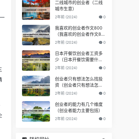
二线城市的创业者（二线
城市生意）
+一
2年前 (2024)
0
我喜欢的创业者作文800
（我喜欢的创业者作文80
0字左右）
2年前 (2024)
0
日本开餐饮创业者工资多
少（日本开餐饮需要什么
条件）
2年前 (2024)
0
三
创业者只有想法怎么找投
情
资（创业者只有想法怎么
找投资公司）
2年前 (2024)
0
创业者的能力有几个维度
全
（创业者能力主要包括）
企
2年前 (2024)
0