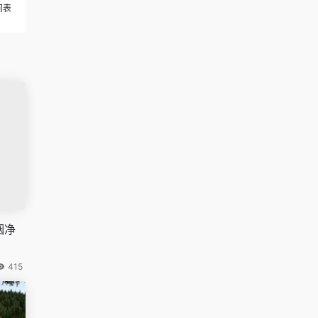
间表
烟净
415