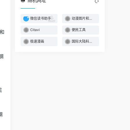
随机网址
微信读书助手
动漫图片和壁纸
Citavi
便民工具
和
极速漫画
国际大陆科学钻探
钢
民
钢