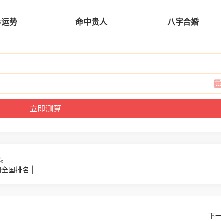
6运势
命中贵人
八字合婚
2。
全国排名 |
下