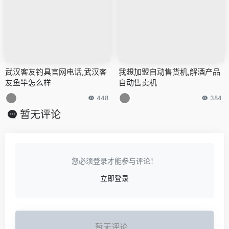
武汉客友钓具官网电话,武汉客
我想加盟自动售货机,解酒产品
友鱼竿怎么样
自动售卖机
448
384
暂无评论
您必须登录才能参与评论！
立即登录
暂无评论...