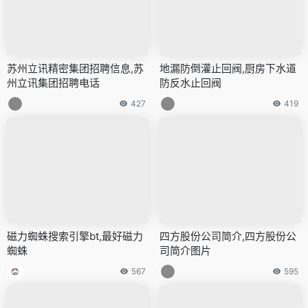
苏州立讯精密集团招聘信息,苏
地漏防倒灌止回阀,厨房下水道
州立讯集团招聘电话
防反水止回阀
427
419
磁力蜘蛛搜索引擎bt,最好磁力
四方股份公司简介,四方股份公
蜘蛛
司简介图片
567
595