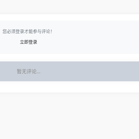
您必须登录才能参与评论！
立即登录
暂无评论...