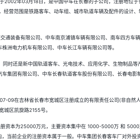
于2002年03月18日，是中国中车在长春的子公司，注册地位于
锋，经营范围是铁路客车、动车组、城市轨道车辆及配件的设计、
尔交通装备有限公司、中车南京浦镇车辆有限公司、南车四方车
车株洲电力机车有限公司、中车长江车辆有限公司等。
之称。同时还是新中国轨道客车、光电技术、应用化学、生物制品等
汽车集团有限公司、中车长春轨道客车股份有限公司、长春电影
-07-09在吉林省长春市宽城区注册成立的有限责任公司(非自然
城区凯旋路2155号。
为25000万元，主要资本集中在 1000-5000万 和 500
内，当前企业的注册资本属于一般。中车集团长春客车厂对外投