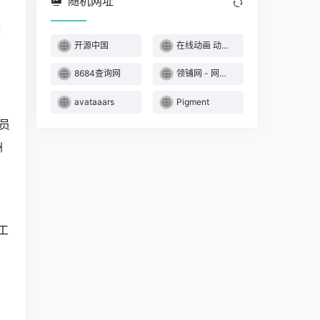
随机网址
效
开源中国
在线动画 动漫下载
8684查询网
领铺网 - 网店交易平台
avataaars
Pigment
员
洲
洲
工
。