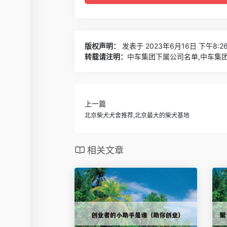
版权声明：
发表于 2023年6月16日 下午8:2
转载请注明：
中车集团下属公司名单,中车集团
上一篇
北京柴犬犬舍推荐,北京最大的柴犬基地
相关文章