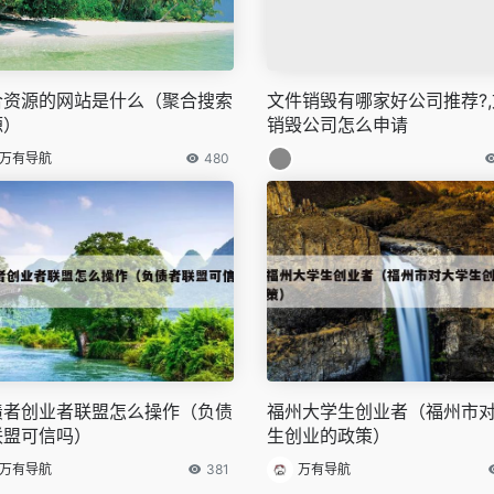
合资源的网站是什么（聚合搜索
文件销毁有哪家好公司推荐?
源）
销毁公司怎么申请
万有导航
480
债者创业者联盟怎么操作（负债
福州大学生创业者（福州市
联盟可信吗）
生创业的政策）
万有导航
381
万有导航