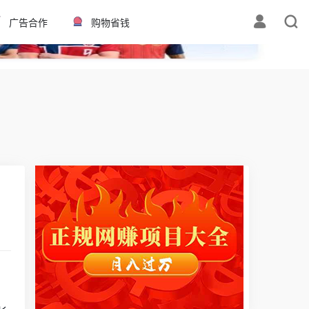
✕
广告合作
购物省钱