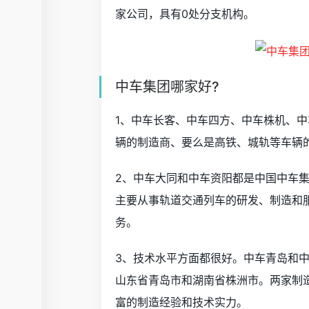
家公司，具有0处分支机构。
中车集团哪家好?
1、中车长客、中车四方、中车株机、
辆的制造商、要么是高铁、城轨等车辆
2、中车大同和中车资阳都是中国中车
主要从事轨道交通列车的研发、制造和
务。
3、技术水平方面都很好。中车青岛和
山东省青岛市和湖南省株洲市。两家制
富的制造经验和技术实力。