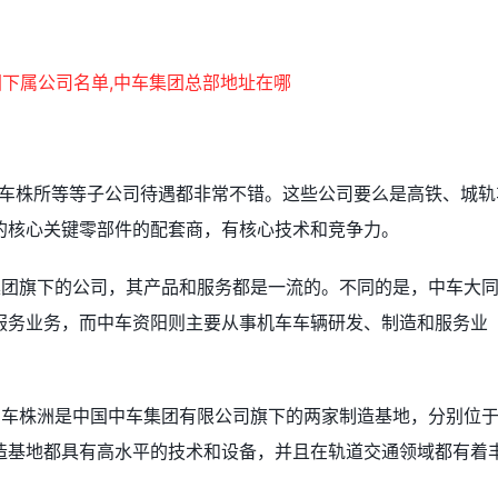
中车株所等等子公司待遇都非常不错。这些公司要么是高铁、城轨
的核心关键零部件的配套商，有核心技术和竞争力。
集团旗下的公司，其产品和服务都是一流的。不同的是，中车大
服务业务，而中车资阳则主要从事机车车辆研发、制造和服务业
中车株洲是中国中车集团有限公司旗下的两家制造基地，分别位
造基地都具有高水平的技术和设备，并且在轨道交通领域都有着