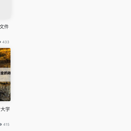
,文件
433
对大学
415