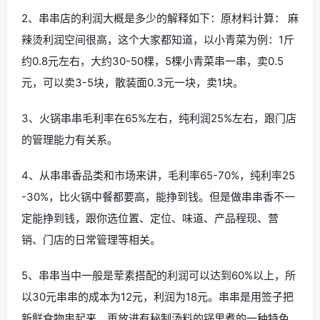
2、串串店的利润大概是多少的解释如下：原材料计算： 麻
辣烫利润空间很高，这个大家都知道，以小青菜为例：1斤
约0.8元左右，大约30-50棵，5棵小青菜串一串，卖0.5
元，可以卖3-5块，散装面0.3元一块，卖1块。
3、火锅串串毛利率在65%左右，纯利润25%左右，跟门店
的管理能力有关系。
4、从串串香品类和市场来讲，毛利率65-70%，纯利率25
-30%，比火锅中餐都要高，能挣到钱。但是做串串香不一
定能挣到钱，跟你选位置、定位、味道、产品程现、营
销、门店的日常管理等相关。
5、串串当中一般是荤素搭配的利润可以达到60%以上，所
以30元串串的成本为12元，利润为18元。串串是用签子把
新鲜食物串起来，再放进有秘制汤料的锅里煮的一种特色