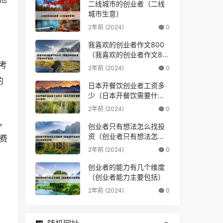
二线城市的创业者（二线
城市生意）
2年前 (2024)
0
我喜欢的创业者作文800
（我喜欢的创业者作文80
考
0字左右）
2年前 (2024)
0
的
日本开餐饮创业者工资多
少（日本开餐饮需要什么
条件）
2年前 (2024)
0
，
创业者只有想法怎么找投
资（创业者只有想法怎么
费
找投资公司）
2年前 (2024)
0
创业者的能力有几个维度
（创业者能力主要包括）
2年前 (2024)
0