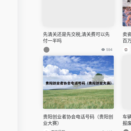
先清关还是先交税,清关费可以先
卖
付一半吗
百
594
贵阳创业者协会电话号码（贵阳创
车
业大赛）
报