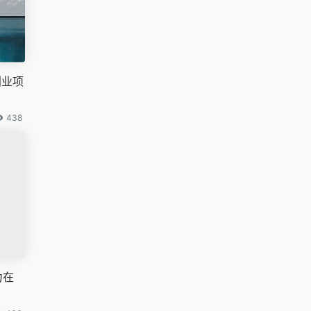
创业项
438
力在