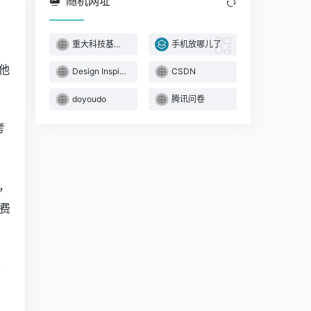
随机网址
重大科技基础设施
手机放哪儿了
他
Design Inspiration
CSDN
doyoudo
腾讯问卷
考
，
费
少