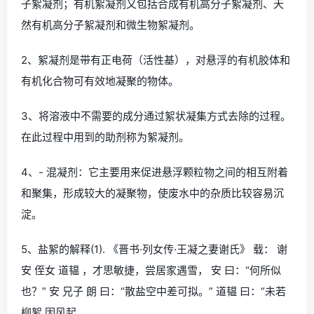
子絮凝剂；有机絮凝剂又包括合成有机高分子絮凝剂、天
然有机高分子絮凝剂和微生物絮凝剂。
2、絮凝剂是带有正电荷（活性基），对悬浮的有机胶体和
有机化合物可有效地凝聚的物体。
3、将溶液中不需要的成分通过絮状凝集方式去除的过程。
在此过程中用到的助剂称为絮凝剂。
4、- 混凝剂：它主要用来促进悬浮颗粒物之间的相互附着
和聚集，形成较大的凝聚物，使废水中的杂质比较容易沉
淀。
5、盐絮的解释(1). 《晋书·列女传·王凝之妻谢氏》 载： 谢
安 侄女 道韫 ，才思敏捷，尝居家遇雪， 安 曰：“何所似
也？” 安 兄子 朗 曰：“散盐空中差可拟。” 道韫 曰：“未若
柳絮 因风起。