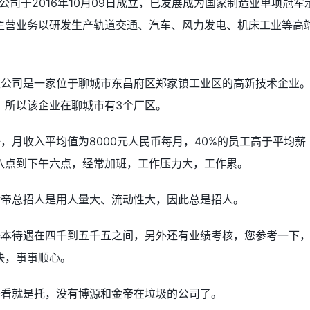
司于2016年10月09日成立，已发展成为国家制造业单项冠军
主营业务以研发生产轨道交通、汽车、风力发电、机床工业等高
限公司是一家位于聊城市东昌府区郑家镇工业区的高新技术企业
，所以该企业在聊城市有3个厂区。
，月收入平均值为8000元人民币每月，40%的员工高于平均薪
八点到下午六点，经常加班，工作压力大，工作累。
金帝总招人是用人量大、流动性大，因此总是招人。
基本待遇在四千到五千五之间，另外还有业绩考核，您参考一下
快，事事顺心。
一看就是托，没有博源和金帝在垃圾的公司了。