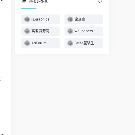
随机网址
ls.graphics
企查查
高考资源网
wallpapers
件
AdForum
3e3e童装生意网
不