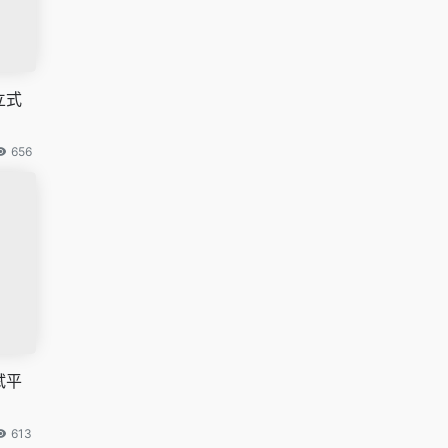
立式
656
试平
613