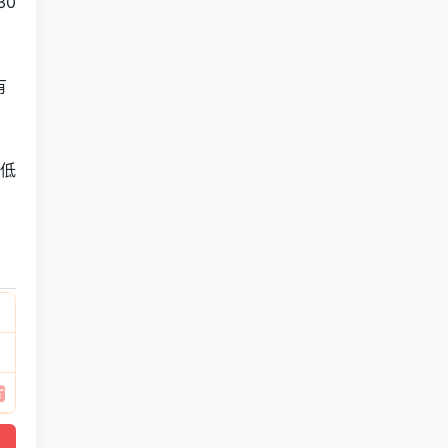
30
有
，低