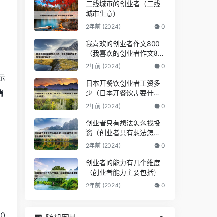
二线城市的创业者（二线
城市生意）
2年前 (2024)
0
我喜欢的创业者作文800
（我喜欢的创业者作文80
0字左右）
2年前 (2024)
0
示
日本开餐饮创业者工资多
端
少（日本开餐饮需要什么
条件）
2年前 (2024)
0
创业者只有想法怎么找投
资（创业者只有想法怎么
，
找投资公司）
2年前 (2024)
0
创业者的能力有几个维度
（创业者能力主要包括）
2年前 (2024)
0
0