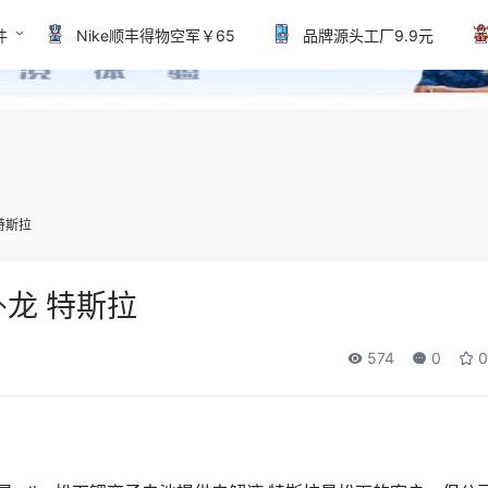
件
Nike顺丰得物空军￥65
品牌源头工厂9.9元
特斯拉
龙 特斯拉
574
0
0