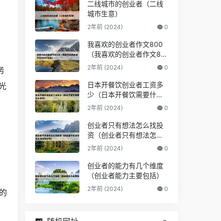
二线城市的创业者（二线
城市生意）
2年前 (2024)
0
重
我喜欢的创业者作文800
（我喜欢的创业者作文80
0字左右）
2年前 (2024)
0
务
日本开餐饮创业者工资多
光
少（日本开餐饮需要什么
条件）
2年前 (2024)
0
创业者只有想法怎么找投
以
资（创业者只有想法怎么
找投资公司）
2年前 (2024)
0
创业者的能力有几个维度
（创业者能力主要包括）
2年前 (2024)
0
的