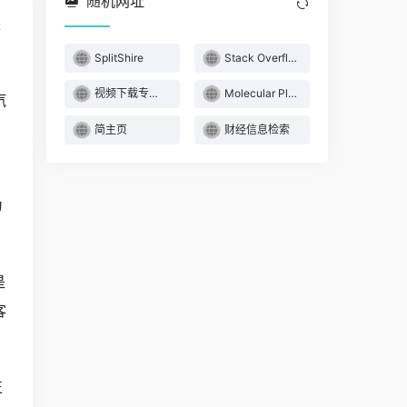
随机网址
来
SplitShire
Stack Overflow
视频下载专业版 - DmSave
Molecular Plant
汽
简主页
财经信息检索
为
是
客
正