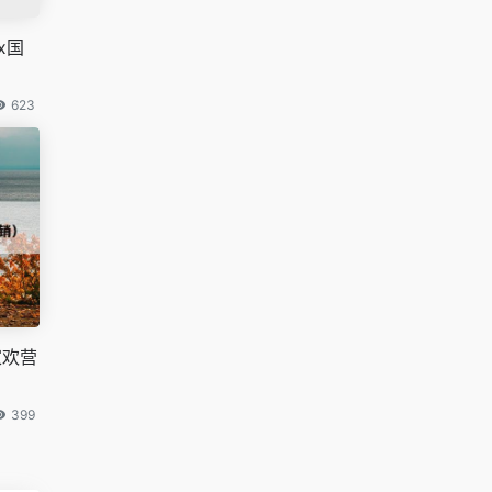
x国
623
家欢营
399