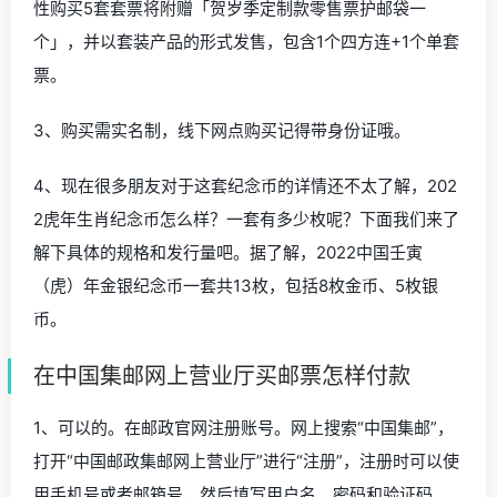
性购买5套套票将附赠「贺岁季定制款零售票护邮袋一
个」，并以套装产品的形式发售，包含1个四方连+1个单套
票。
3、购买需实名制，线下网点购买记得带身份证哦。
4、现在很多朋友对于这套纪念币的详情还不太了解，202
2虎年生肖纪念币怎么样？一套有多少枚呢？下面我们来了
解下具体的规格和发行量吧。据了解，2022中国壬寅
（虎）年金银纪念币一套共13枚，包括8枚金币、5枚银
币。
在中国集邮网上营业厅买邮票怎样付款
1、可以的。在邮政官网注册账号。网上搜索“中国集邮”，
打开“中国邮政集邮网上营业厅”进行“注册”，注册时可以使
用手机号或者邮箱号，然后填写用户名，密码和验证码。