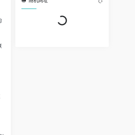
随机网址
Loading...
的
联
，
链