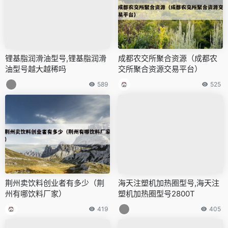
锂基脂润滑油型号,锂基脂润滑
成都农交所聚合资源（成都农
油型号越大越稀吗
交所聚合资源交易平台）
589
525
荆州卖饮料创业者有多少（荆
海天注塑机加热圈型号,海天注
州有哪饮料厂家）
塑机加热圈型号2800T
419
405