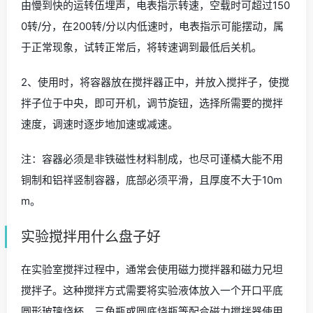
由慢到快的运转伍埋声，电表指示转速，空载时可超过150
0转/分，在200转/分以内低速时，电表指示可能摆动，属
于正常现象，试转正常后，将转速调到最低后关机。
2、使用时，将容器放在搅拌器正中，并放入搅拌子，使搅
拌子位于中央，即可开机，调节旋钮，选择所需要的搅拌
速度，调速时逐步地加速或减速。
注：容器必须是非铁磁性材料制成，也尽可谨橘大能不用
铜制和铝祥竖制容器，底部必须平滑，且厚度不大于10m
m。
实验搅拌用什么盘子好
在实验室搅拌过程中，通常会使用磁力搅拌器和磁力兄坦
搅拌子。这种搅拌方式需要将实验液体放入一个开口平底
圆形玻璃烧杯、三角瓶或圆底烧瓶等配合磁力搅拌器使用