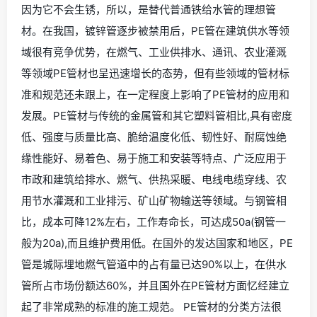
因为它不会生锈，所以，是替代普通铁给水管的理想管
材。在我国，镀锌管逐步被禁用后，PE管在建筑供水等领
域很有竞争优势，在燃气、工业供排水、通讯、农业灌溉
等领域PE管材也呈迅速增长的态势，但有些领域的管材标
准和规范还未跟上，在一定程度上影响了PE管材的应用和
发展。PE管材与传统的金属管和其它塑料管相比,具有密度
低、强度与质量比高、脆给温度化低、韧性好、耐腐蚀绝
缘性能好、易着色、易于施工和安装等特点、广泛应用于
市政和建筑给排水、燃气、供热采暖、电线电缆穿线、农
用节水灌溉和工业排污、矿山矿物输送等领域。与钢管相
比，成本可降12%左右，工作寿命长，可达成50a(钢管一
般为20a),而且维护费用低。在国外的发达国家和地区，PE
管是城际埋地燃气管道中的占有量已达90%以上，在供水
管所占市场份额达60%，并且国外在PE管材方面忆经建立
起了非常成熟的标准的施工规范。 PE管材的分类方法很