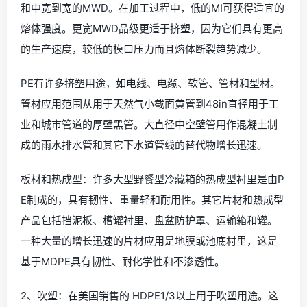
和中宽到宽的MWD。在加工过程中，低的MI可获得适宜的
熔体强度。更宽MWD品级更适于挤塑，因为它们具有更高
的生产速度，较低的模口压力而且熔体断裂趋势减少。
PE有许多挤塑用途，如电线、电缆、软管、管材和型材。
管材应用范围从用于天然气小截面黄管到48in直径用于工
业和城市管道的厚壁黑管。大直径中空壁管用作混凝土制
成的雨水排水管和其它下水道管线的替代物增长迅速。
板材和热成型：许多大型野餐型冷藏箱的热成型衬里是由P
E制成的，具有韧性、重量轻和耐用性。其它片材和热成型
产品包括挡泥板、槽罐衬里、盘盆防护罩、运输箱和罐。
一种大量的增长迅速的片材应用是地膜或池底村里，这是
基于MDPE具有韧性、耐化学性和不渗透性。
2、吹塑：在美国销售的 HDPE1/3以上用于吹塑用途。这