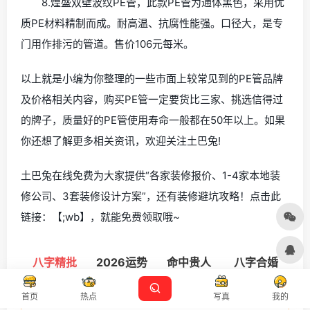
8.煌盛双壁波纹PE管，此款PE管为通体黑色，采用优
质PE材料精制而成。耐高温、抗腐性能强。口径大，是专
门用作排污的管道。售价106元每米。
以上就是小编为你整理的一些市面上较常见到的PE管品牌
及价格相关内容，购买PE管一定要货比三家、挑选信得过
的牌子，质量好的PE管使用寿命一般都在50年以上。如果
你还想了解更多相关资讯，欢迎关注土巴兔!
土巴兔在线免费为大家提供“各家装修报价、1-4家本地装
修公司、3套装修设计方案”，还有装修避坑攻略！点击此
链接：【;wb】，就能免费领取哦~
八字精批
2026运势
命中贵人
八字合婚
姓 名
首页
热点
写真
我的