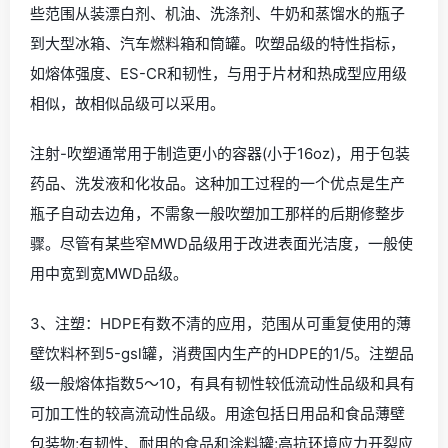
些范围从装漂白剂、机油、洗涤剂、牛奶和蒸馏水的瓶子
到大型冰箱、汽车燃料箱和筒罐。吹塑品级的特性指标，
如熔体强度、ES-CR和韧性，与用于片材和热成型应用级
相似，故相似品级可以采用。
注射-吹塑通常用于制造更小的容器(小于16oz)，用于包装
药品、洗发液和化妆品。这种加工过程的一个优点是生产
瓶子自动去边角，不需象一般吹塑加工那样的后期修整步
骤。尽管有某些窄MWD品级用于改进表面光洁度，一般使
用中宽到宽MWD品级。
3、注塑：HDPE有数不清的应用，范围从可重复使用的薄
壁饮料杯到5-gsl罐，消费国内生产的HDPE的1/5。注塑品
级一般熔体指数5～10，有具有韧性较低流动性品级和具有
可加工性的较高流动性品级。用途包括日用品和食品薄壁
包装物;有韧性、耐用的食品和涂料罐;高抗环境应力开裂应