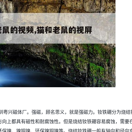
深圳粤兴磁体厂。强磁，顾名思义，就是强磁力。钕铁硼分为烧结
方向上都具有磁性和耐腐蚀性。但是烧结钕铁硼容易腐蚀，需要
环保镍、镍铜镍、环保镍铜镍等。烧结钕铁硼一般有轴向和径向