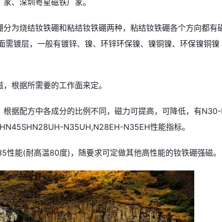
厂家、深圳粤星磁铁厂家。
硼分为烧结钕铁硼和粘结钕铁硼两种，粘结钕铁硼各个方向都有
表面需镀层，一般有镀锌、镍、环锌环保镍、镍铜镍、环保镍铜镍
磁，根据所需要的工作面来定。
根据配方中各成分的比例不同，磁力可提高，可降低，有N30-
0SHN45SHN28UH-N35UH,N28EH-N35EH性能指标。
N35性能(耐高温80度)，随要求可定做其他高性能的钕铁硼强磁。