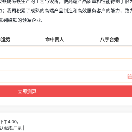
钕铁硼磁铁生产的工艺与设备，使高端产品质量和性能得到了很
力；我司积累了成熟的高端产品制造和高效服务客户的能力，致
铁硼磁铁的领军企业.
6运势
命中贵人
八字合婚
下午4:00。
力磁铁厂家 |