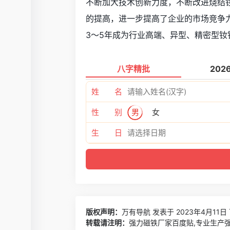
不断加大技术创新力度，不断改进烧结
的提高，进一步提高了企业的市场竞争
3～5年成为行业高端、异型、精密型钕
八字精批
202
姓 名
性 别
男
女
生 日
版权声明：
万有导航
发表于 2023年4月11日 
转载请注明：
强力磁铁厂家百度贴,专业生产强