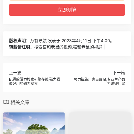
版权声明：
万有导航
发表于 2023年4月11日 下午4:00。
转载请注明：
搜索猫和老鼠的视频,猫和老鼠的视屏 |
上一篇
下一篇
bt蚂蚁磁力搜索引擎在线,磁力猫
强力磁铁厂家百度贴,专业生产强
最好用的磁力搜索
力磁铁厂家
相关文章