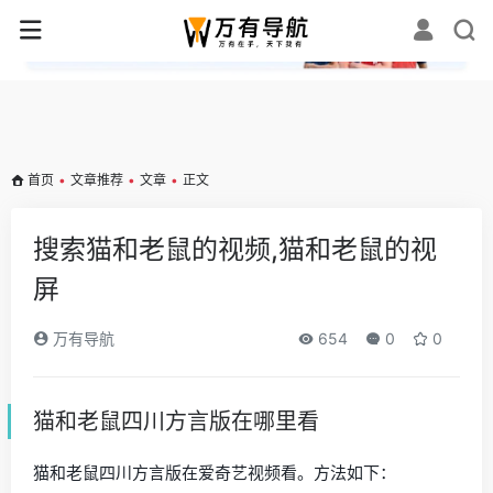
✕
首页
•
文章推荐
•
文章
•
正文
搜索猫和老鼠的视频,猫和老鼠的视
屏
万有导航
654
0
0
猫和老鼠四川方言版在哪里看
猫和老鼠四川方言版在爱奇艺视频看。方法如下：