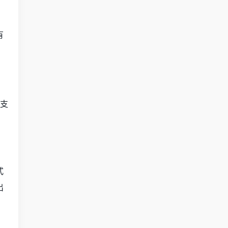
有
，支
式
出