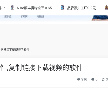
件
Nike顺丰得物空军￥65
品牌源头工厂9.9元
复制链接下载视频的软件
件,复制链接下载视频的软件
916
0
0