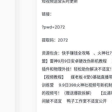
短视频运营实时更新
链接：
?pwd=2D72
提取码：2D72
资源包含：快手赚钱全攻略 、火神社
盟】雷神9月9日安卓硬改伪新机教程 
插件和物理外挂！轻松助你解决不适宜！
【视频教程】 媒老板·8堂0基础直播
训练营 9.9日398火神社视频号新
的视频号！（赠送爆款拆解） 【云递
间破不适宜 鸭子工作室不适宜公开 