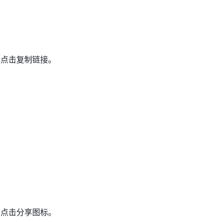
，点击复制链接。
，点击分享图标。