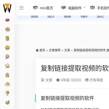
mini首页
电脑软件
手机软
首页
•
文章推荐
•
文章
•
复制链接提取视频的软件,
复制链接提取视频的软
文章
3年前 (2023)
万有导航
复制链接提取视频的软件