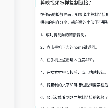
剪映视频怎样复制链接？
在作品的播放界面，如果弹出复制链接
相关的内容分享，感兴趣的小伙伴不要
1、成功将视频的链接复制。
2、点击手机下方的home键返回。
3、在手机上点击进入百度APP。
4、在搜索框中长按后，点击粘贴按钮
5、将复制的文字和链接粘贴到搜索框
6、最后就能看到刚才复制链接的视频