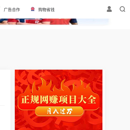
✕
广告合作
购物省钱