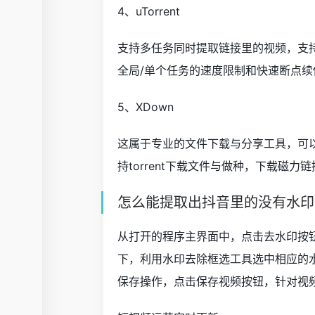
4、uTorrent
支持多任务同时提取链接里的视频，支
全局/单个任务的速度限制和快速断点续
5、XDown
这属于专业的文件下载与分享工具，可以提
持torrent下载文件与做种，下载磁
怎么能提取出抖音里的没有水印
从打开的程序主界面中，点击去水印按
下，利用水印去除框选工具选中相应的
保存操作，点击保存视频按钮，针对视