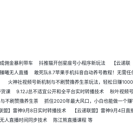
7成佣金暴利带车 抖推猫开创星座号小程序新玩法 【云递联
臻曦无人直播 敢死队8.7苹果手机抖音自动养号教程！无需任
 火神社视频号新机制与不刷赞撸养生茶玩法，轻松日赚1000
带货课 9.12J总不适宜公开和全平台实时转播技术 秋叶视频
机制与不刷赞撸养生茶 抓住2020年最大风口，小白也能做一个赚
联盟】雷神9月8日实时转播技术 【云递联盟】雷神9月4日直
无人直播时间同步技术 陈江熊直播课程 等