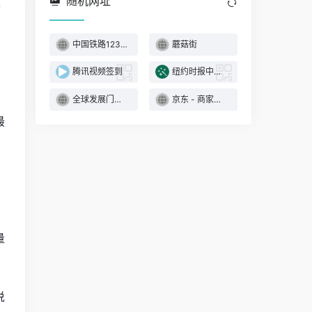
随机网址
十
中国铁路12306
蘑菇街
腾讯视频签到
纽约时报中文网（iOS13版）
全球发展门户网站
京东 - 商家学习中心
最
。
量
说