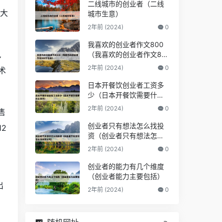
二线城市的创业者（二线
十大
城市生意）
2年前 (2024)
0
我喜欢的创业者作文800
九
（我喜欢的创业者作文80
0字左右）
2年前 (2024)
0
术
日本开餐饮创业者工资多
少（日本开餐饮需要什么
条件）
2年前 (2024)
0
售
创业者只有想法怎么找投
2
资（创业者只有想法怎么
找投资公司）
2年前 (2024)
0
创业者的能力有几个维度
（创业者能力主要包括）
出
2年前 (2024)
0