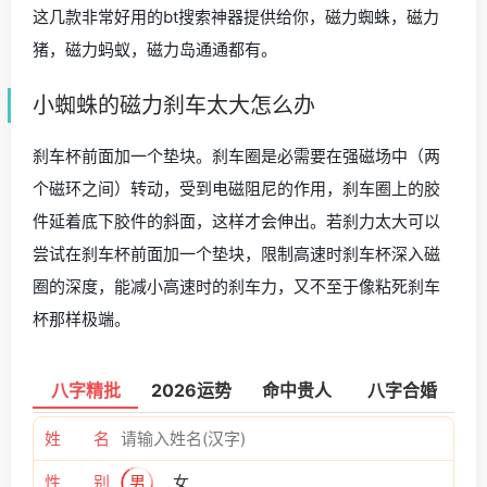
这几款非常好用的bt搜索神器提供给你，磁力蜘蛛，磁力
猪，磁力蚂蚁，磁力岛通通都有。
小蜘蛛的磁力刹车太大怎么办
刹车杯前面加一个垫块。刹车圈是必需要在强磁场中（两
个磁环之间）转动，受到电磁阻尼的作用，刹车圈上的胶
件延着底下胶件的斜面，这样才会伸出。若刹力太大可以
尝试在刹车杯前面加一个垫块，限制高速时刹车杯深入磁
圈的深度，能减小高速时的刹车力，又不至于像粘死刹车
杯那样极端。
八字精批
2026运势
命中贵人
八字合婚
姓 名
性 别
男
女