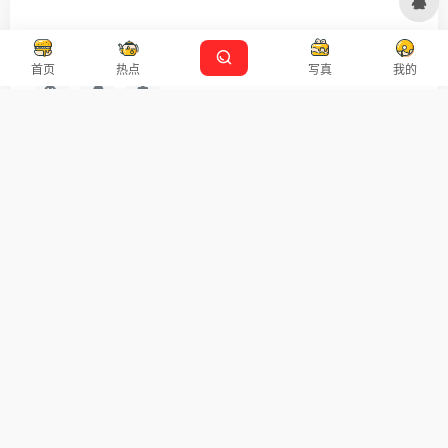
友链申请
免责声明
广告合作
设计师导航
首页
热点
写真
我的
扫码关注
广告合作
Copyright © 2026
沪ICP备2021007899号-5
Designed by
设计资源
本站主题由 OneNav 一为主题强力驱动