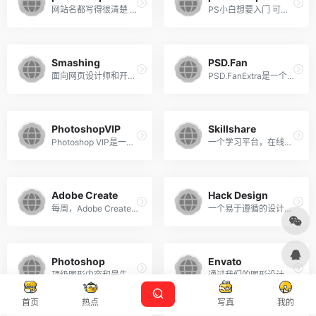
网站名都写得很清楚 有空好好补补ps基础
PS小白想要入门 可以开始收藏
Smashing
PSD.Fan
面向网页设计师和开发者,致力于为设计界提供高质量的内容。
PSD.FanExtra是一个以设计和Photoshop为中心的博客
PhotoshopVIP
Skillshare
Photoshop VIP是一个博客媒体，提供免费的材料，如从世界各地收集的优秀免费字体，如何使用Photoshop，最新的设计新闻
一个学习平台，在线课程由世界上最好的实践者教授。
Adobe Create
Hack Design
每周，Adobe Create Magazine都会以创新艺术家为特色
一个易于遵循的设计课程，为那些做令人惊奇的事情的人。每周收到收件箱中的设计课程，由设计专业人员手工制作。
Photoshop
Envato
顶级图形内容和最先进的股票图像搜索引擎
通过我们的图形设计和插图内容保持最新或学习新技能
首页
热点
写真
我的