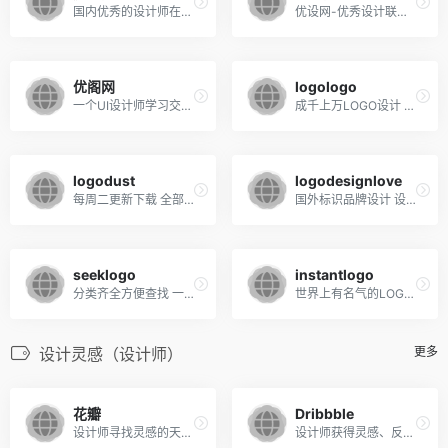
国内优秀的设计师在线学习网站，汇集了海量的原创PS视频教程
优设网-优秀设计联盟(SDC)，是有着良好职业交流氛围的设计行业联盟。
优阁网
logologo
一个UI设计师学习交流分享的平台
成千上万LOGO设计 有免费的LOGO下载
logodust
logodesignlove
每周二更新下载 全部矢量格式的
国外标识品牌设计 设计灵感推荐
seeklogo
instantlogo
分类齐全方便查找 一目了然收藏
世界上有名气的LOGO 这里全部全有
设计灵感（设计师）
更多
花瓣
Dribbble
设计师寻找灵感的天堂！图片素材领导者，帮你采集,发现网络上你喜欢的事物.
设计师获得灵感、反馈、社区和工作的地方，获取灵感必备神器