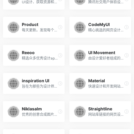
UI设计、获取资源和灵感的最佳站点
腾讯社交用户体验设计，简称ISUX
Product
CodeMyUI
每天更新。发现每个人都在谈论的最新的移动应用程序、网站和技术产品
精心挑选的网页设计和UI灵感与代码片段等等
Reeoo
UI Movement
精选众多优秀设计app、网页、ipad、壁纸、icon等等。可通过颜色筛选
由设计爱好者组成的社区，他们分享和讨论最有趣和独特的UI设计，分享了大量的UI动效。
inspiration UI
Material
旨在为那些为设计师提供最佳的设计资源
快速设计和开发网站和应用程序。 工具包括材质调色板，平面UI调色板，图标等。
Niklasalm
Straightline
优秀的创意合成图片与视频
网站库链接的网页设计师具有一个大的缩略图, 作为参考和榜样的网站的集合。