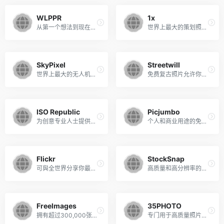
WLPPR
1x
从第一个想法到现在，我们星球上最有趣的地方的原始集合。
世界上最大的策划照片库在线
SkyPixel
Streetwill
世界上最大的无人机和航空照片和视频共享平台
免费复古照片允许你任何方式使用
ISO Republic
Picjumbo
为创意专业人士提供CC0照片。所有图像均可免费用于个人和商业用途。
个人和商业用途的免费照片
Flickr
StockSnap
可與全世界分享你最愛的相片和影片
高质量和高分辨率的股票图像没有任何版权限制（CC0）-没有属性要求
Freelmages
35PHOTO
拥有超过300,000张免费图片，快速找到完美的免版税图片
专门用于高质量照片的资源