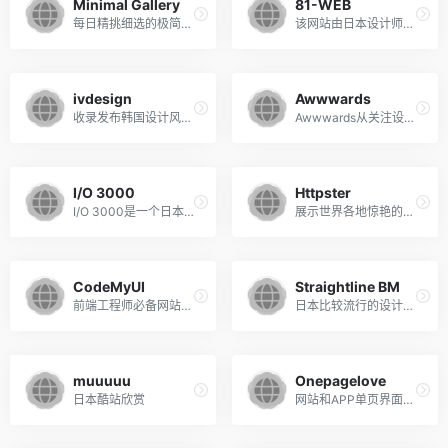
Minimal Gallery
81-WEB
每日精挑细选的极简网页设计灵感。
该网站由日本设计师加藤亮平设立用于收集日本国内优秀网站设计，供设计师参考学习。
ivdesign
Awwwards
收录发布韩国设计风格网站案例
Awwwards从关注设计趋势的角度收纳呈现国外流行的、受欢迎的网页设计风格…
I/O 3000
Httpster
I/O 3000是一个日本设计爱好者设立的网页设计图库网站（有不少日本设计风格的网站案例），供参与网页设计的人使用。
展示世界各地惊艳的网站设计案例。
CodeMyUI
Straightline BM
前端工程师必备网站，学习全球最新的前端技术。逐个案例去击破，不用多久你的技能值会爆升。
日本比较流行的设计师网址书签，收录超过8000个日本本土创意网站。
muuuuu
Onepagelove
日本酷站欣赏
网站和APP单页界面欣赏