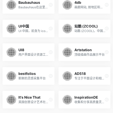
Baubauhaus
4db
Baubauhaus在这里满足您对设计，插图，摄影，时尚以及所有其他艺术相关的日常需求。
画廊网站, 按地区和行业划分, 4db。 我们有一个高质量的网站从当地。
UI中国
站酷 (ZCOOL)
UI 中国，前身为 iconfans，是专业的用户体验设计平 台。会员均为职业 UI 设计师，覆盖全国互联网公司。我们将打造中国最专 业的 UI 设计交流平台
站酷 (ZCOOL)，中国设计师互动平台。深耕设计领域十二年，站酷聚集了650万设计师、摄影师、插画师、艺术家、创意人，设计创意群体中具有较高的影响力与号召力。
UI8
Artstation
用户界面设计资源工具包
顶级插画作品展示平台
bestfolios
AD518
新鲜的灵感采集平台
专注于平面设计和相关资讯
It's Nice That
InspirationDE
英国创意设计艺术社区网站
收集和分享高质量灵感设计图片的网站