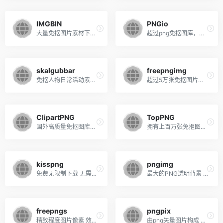
IMGBIN
PNGio
大量免抠图片素材下载，分类齐全，需要登录
超过png免抠图库，点击后等5秒可以查看大图，无需登录即可右键另存下载
skalgubbar
freepngimg
免抠人物日常活动素材合集
超过5万张免抠图片免费下载，质量一般般
ClipartPNG
TopPNG
国外高质量免抠图库，数量多无门槛免费下载
拥有上百万张免抠图，而且图片质量还不错。
kisspng
pngimg
免费无限制下载 无需注册和登录
最大的PNG透明背景 图库各种分类
freepngs
pngpix
精致程度图片像素 效果十分出彩
由png矢量图片构成 种类多质量很高