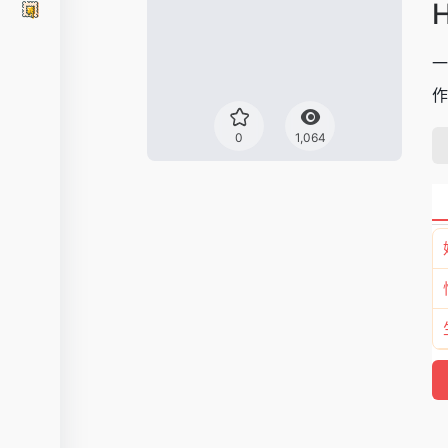
H
一
作
0
1,064