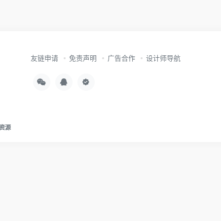
友链申请
免责声明
广告合作
设计师导航
资源
本站主题由 OneNav 一为主题强力驱动