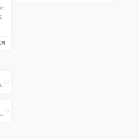
控
联
请注明
面向网页设计师和开发者,致力于为设计界提供高质量的内容。
免费视频教程,提供全方位软件学习