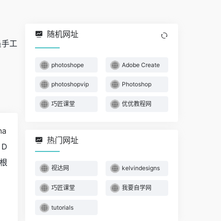
随机网址
员手工
photoshope
Adobe Create
photoshopvip
Photoshop
巧匠课堂
优优教程网
na
热门网址
 D
根
视达网
kelvindesigns
巧匠课堂
我要自学网
tutorials