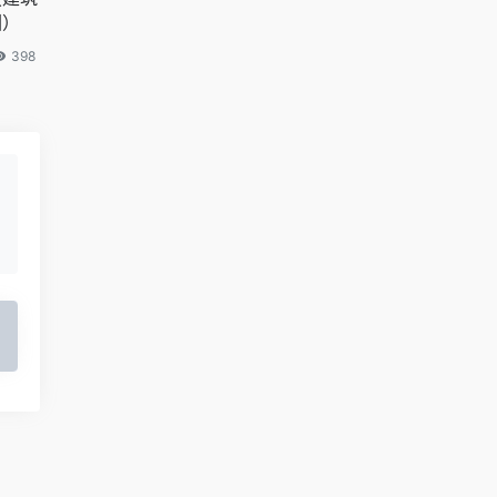
因）
398