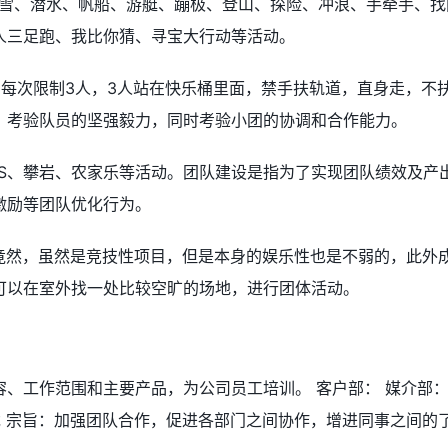
滑雪、潜水、帆船、游艇、蹦极、登山、探险、冲浪、手牵手、找
人三足跑、我比你猜、寻宝大行动等活动。
，每次限制3人，3人站在快乐桶里面，禁手扶轨道，直身走，不
，考验队员的坚强毅力，同时考验小团的协调和合作能力。
CS、攀岩、农家乐等活动。团队建设是指为了实现团队绩效及产
激励等团队优化行为。
与竟然，虽然是竞技性项目，但是本身的娱乐性也是不弱的，此外
可以在室外找一处比较空旷的场地，进行团体活动。
、工作范围和主要产品，为公司员工培训。 客户部： 媒介部
戏 宗旨：加强团队合作，促进各部门之间协作，增进同事之间的