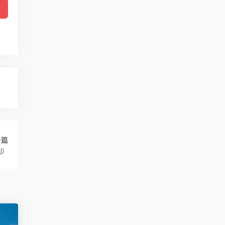
一篇
利）