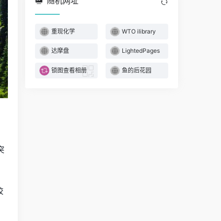
随机网址
重现化学
WTO ilibrary
达摩盘
LightedPages
锁图查看相册
鱼的后花园
突
校