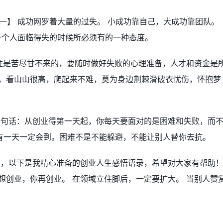
一】 成功网罗着大量的过失。 小成功靠自己，大成功靠团队。
一个人面临得失的时候所必须有的一种态度。
往往是苦尽甘不来的，要随时做好失败的心理准备，人才和资金是
山，看山山很高，爬起来不难，莫为身边荆棘滑破衣忧伤，怀抱梦
。
一句话：从创业得第一天起，你每天要面对的是困难和失败，而
有一天一定会到。困难不是不能躲避，不能让别人替你去抗。
想，以下是我精心准备的创业人生感悟语录，希望对大家有帮助
想创业，你再创业。 在领域立住脚后，一定要扩大。 当别人赞