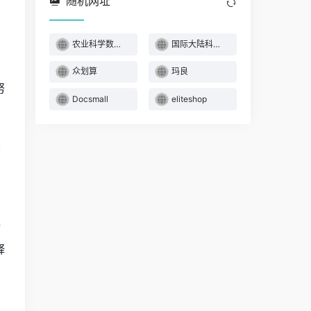
随机网址
农业科学数据共享
国际大陆科学钻探
众划算
玛良
努
Docsmall
eliteshop
努
对
释