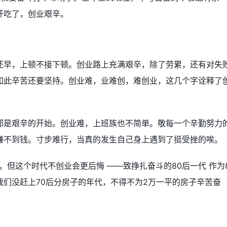
开吃了，创业艰辛。
还早，上顿不接下顿。创业路上充满艰辛，除了劳累，还有对失
如此辛苦还要坚持。创业难，业难创，难创业，这几个字诠释了
都是艰辛的开始。创业难，上班族也不简单。敬每一个辛勤努力
赚不到钱。寸步难行，当真的发生自己身上遇到了挺受挫的唉。
，但这个时代不创业会更后悔 ——致挣扎奋斗的80后一代 作为
们没赶上70后分房子的年代，不得不为2万一平的房子辛苦奋