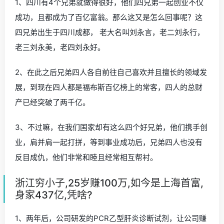
1、四川有4个兄弟就做得很好，他们四兄弟一起创业不仅
成功，且都成为了百亿富翁。那么这又是怎么回事呢？这
四兄弟出生于四川成都， 老大名叫刘永言，老二刘永行，
老三刘永美，老四刘永好。
2、在此之后兄弟四人各自前往自己喜欢并且擅长的领域发
展，到现在四人都是福布斯百亿榜上的常客，四人的总财
产已经突破了两千亿。
3、不过嘛，在我们国家却有这么四个好兄弟，他们携手创
业，肩并肩一起打拼，等到事业成功后，兄弟四人也没有
反目成仇，他们非常和睦且经常相互帮衬。
浙江穷小子,25岁赚100万,如今是上海首富,
身家437亿,凭啥?
1、两年后，公司研发的PCR乙型肝炎诊断试剂，让公司赚