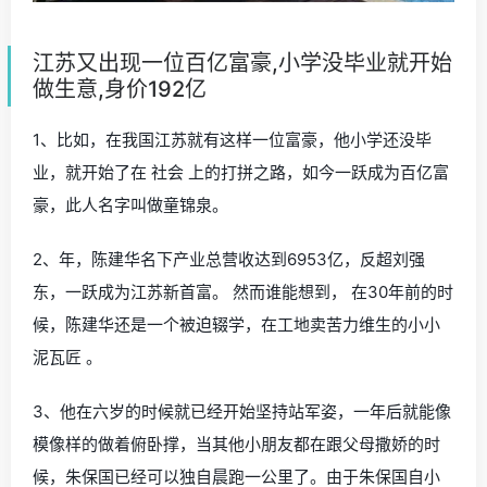
江苏又出现一位百亿富豪,小学没毕业就开始
做生意,身价192亿
1、比如，在我国江苏就有这样一位富豪，他小学还没毕
业，就开始了在 社会 上的打拼之路，如今一跃成为百亿富
豪，此人名字叫做童锦泉。
2、年，陈建华名下产业总营收达到6953亿，反超刘强
东，一跃成为江苏新首富。 然而谁能想到， 在30年前的时
候，陈建华还是一个被迫辍学，在工地卖苦力维生的小小
泥瓦匠 。
3、他在六岁的时候就已经开始坚持站军姿，一年后就能像
模像样的做着俯卧撑，当其他小朋友都在跟父母撒娇的时
候，朱保国已经可以独自晨跑一公里了。由于朱保国自小