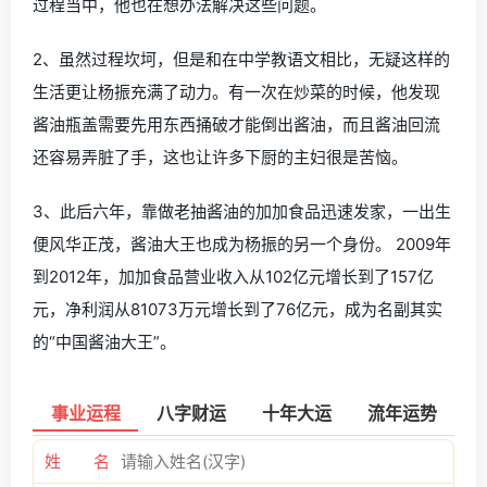
过程当中，他也在想办法解决这些问题。
2、虽然过程坎坷，但是和在中学教语文相比，无疑这样的
生活更让杨振充满了动力。有一次在炒菜的时候，他发现
酱油瓶盖需要先用东西捅破才能倒出酱油，而且酱油回流
还容易弄脏了手，这也让许多下厨的主妇很是苦恼。
3、此后六年，靠做老抽酱油的加加食品迅速发家，一出生
便风华正茂，酱油大王也成为杨振的另一个身份。 2009年
到2012年，加加食品营业收入从102亿元增长到了157亿
元，净利润从81073万元增长到了76亿元，成为名副其实
的“中国酱油大王”。
事业运程
八字财运
十年大运
流年运势
姓 名