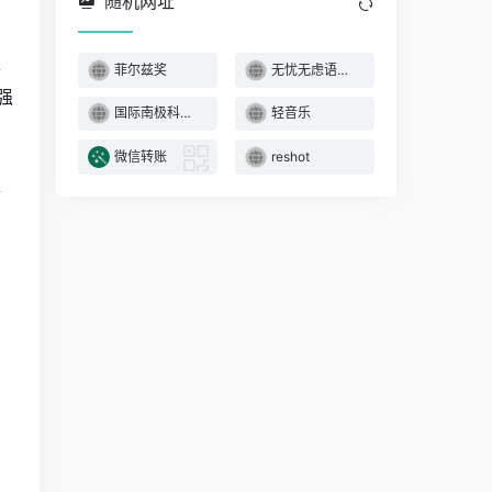
随机网址
独
菲尔兹奖
无忧无虑语文网
强
国际南极科学探险
轻音乐
微信转账
reshot
事