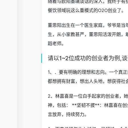
随着与欧阳墨璃谈话的深入，我终于有
餐饮领域玩这么重模式的O2O创业了。
董思阳出生在一个医生家庭，爷爷是当
生，从小家教甚严，董思阳活泼开朗，
蹈老师。
请以1~2位成功的创业者为例,
1、．要有明确的理想和志向。一个真
都想拥有财富，想出人头地，想获得社
2、林嘉喜是一位白手起家的创业者，
神，包括： **坚韧不拔**：林嘉喜
言放弃，持续努力。