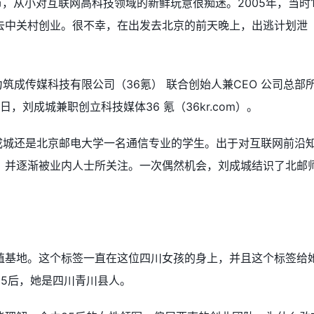
市，从小对互联网高科技领域的新鲜玩意很痴迷。2005年，当时1
去中关村创业。很不幸，在出发去北京的前天晚上，出逃计划泄
协力筑成传媒科技有限公司（36氪） 联合创始人兼CEO 公司总部
8 日，刘成城兼职创立科技媒体36 氪（36kr.com）。
，刘成城还是北京邮电大学一名通信专业的学生。出于对互联网前沿
，并逐渐被业内人士所关注。一次偶然机会，刘成城结识了北邮
殖基地。这个标签一直在这位四川女孩的身上，并且这个标签给
5后，她是四川青川县人。