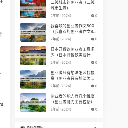
在
二线城市的创业者（二线
城市生意）
2年前 (2024)
0
我喜欢的创业者作文800
（我喜欢的创业者作文80
舞
0字左右）
2年前 (2024)
0
日本开餐饮创业者工资多
少（日本开餐饮需要什么
条件）
2年前 (2024)
0
，
创业者只有想法怎么找投
资（创业者只有想法怎么
找投资公司）
2年前 (2024)
0
创业者的能力有几个维度
（创业者能力主要包括）
轻
2年前 (2024)
0