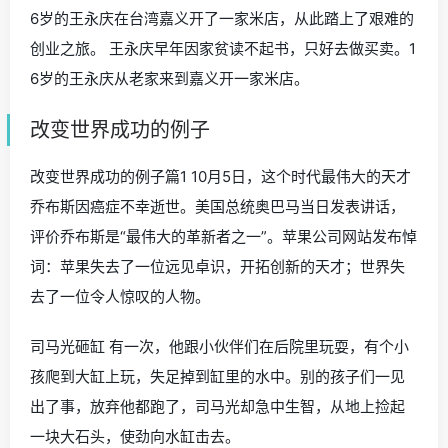
6岁的王永庆在台湾嘉义开了一家米店，从此踏上了艰难的
创业之旅。 王永庆早年因家贫读不起书，只好去做买卖。1
6岁的王永庆从老家来到嘉义开一家米店。
改变世界成功的例子
改变世界成功的例子篇1 10月5日，这个时代最伟大的天才
乔布斯因癌症不幸逝世。美国总统奥巴马当日发表讲话，
评价乔布斯是“最伟大的革新者之一”。苹果公司网站发布悼
词：苹果失去了一位远见卓识，开拓创新的天才；世界失
去了一位令人惊叹的人物。
司马光砸缸 有一次，他跟小伙伴们在后院里玩耍，有个小
孩爬到大缸上玩，失足掉到缸里的水中。别的孩子们一见
出了事，放弃他都跑了，司马光却急中生智，从地上捡起
一块大石头，使劲向水缸击去。