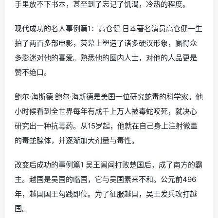
手里放不下书本，甚至到了忘记了饥渴，冷热的程度。
现代成功的名人事例篇1：高仓健 日本著名演员高仓健一生
拍了两百多部电影，荧幕上塑造了诸多硬汉形象，赢得众
多影迷对他的喜爱。熟悉他的圈内人士，对他的人品更是
赞不绝口。
鲍尔·海斯德 鲍尔·海斯德是美国一位研究蛇毒的科学家。他
小时候看到全世界每年有成千上万人被毒蛇咬死，就决心
研究出一种抗毒药。从15岁起，他就在自己身上注射微量
的毒蛇腺体，并逐渐加大剂量与毒性。
改变后成功的事例篇1 吴王阖闾打败楚国后，成了南方的霸
主。越国是吴国的临国，它与吴国素来不和。公元前496
年，越国国王勾践即位。为了征服越国，吴王发兵攻打越
国。