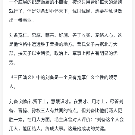
一个底层的织席贩履的小商贩，按说只用管好每天的温饱
就行了，但是刘备却心怀天下，忧国忧民，想要在乱世做
出一番事业。
刘备宽仁、忠厚、慈善、好施、善于收买、笼络人心，这
是他性格中远远胜于曹操的地方。曹氏父子占据北方大
部，挟天子以令诸侯，政治上、军事上都占有明显的优
势。
《三国演义》中的刘备是一个具有宽厚仁义个性的领导
人。
刘备 刘备礼贤下士，慧眼识才。在爱才、用才上，尽管刘
备、曹操、孙权三人有共同的特点，但刘备比他们两人更
胜一筹，在用人方面，毛主席曾对人评价：“刘备这个人会
用人，能团结人，终成大事。这是他成功的关键。