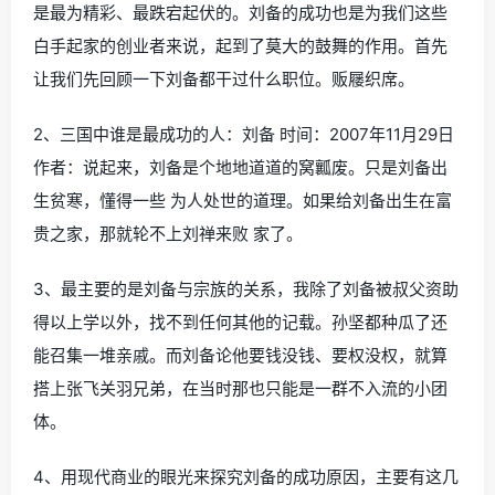
是最为精彩、最跌宕起伏的。刘备的成功也是为我们这些
白手起家的创业者来说，起到了莫大的鼓舞的作用。首先
让我们先回顾一下刘备都干过什么职位。贩屦织席。
2、三国中谁是最成功的人：刘备 时间：2007年11月29日
作者：说起来，刘备是个地地道道的窝瓤废。只是刘备出
生贫寒，懂得一些 为人处世的道理。如果给刘备出生在富
贵之家，那就轮不上刘禅来败 家了。
3、最主要的是刘备与宗族的关系，我除了刘备被叔父资助
得以上学以外，找不到任何其他的记载。孙坚都种瓜了还
能召集一堆亲戚。而刘备论他要钱没钱、要权没权，就算
搭上张飞关羽兄弟，在当时那也只能是一群不入流的小团
体。
4、用现代商业的眼光来探究刘备的成功原因，主要有这几