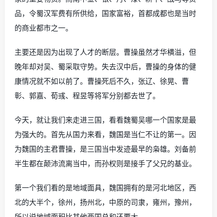
品，令蜀汉军费有所供给，国家富裕，首都成都也是当时
的商业都市之一。
主要还是因为出现了人才的断层。曹操虽然才华横溢，但
晚年却对吴、蜀采取守势。失去汉中后，曹操的身体的健
康情况就不如以前了。曹操死后不久，张辽、徐晃、曹
彰、郭嘉、荀彧、程昱等将军分别都去世了。
今天，就让我们来走进三国，看看魏蜀吴哪一个国家是最
为强大的。首先从国力来看，魏国是当仁不让的第一。因
为魏国的主君曹操，是三国当中发迹最早的枭雄。刘备前
半生都在颠沛流离当中，而孙权则是接手了父兄的基业。
第一个我们看的是地域面具，魏国拥有的是河北地区，西
北的大半个，徐州，扬州北，中原的司隶，雍州，豫州，
所以说地域面积比其他两国总和还要大。