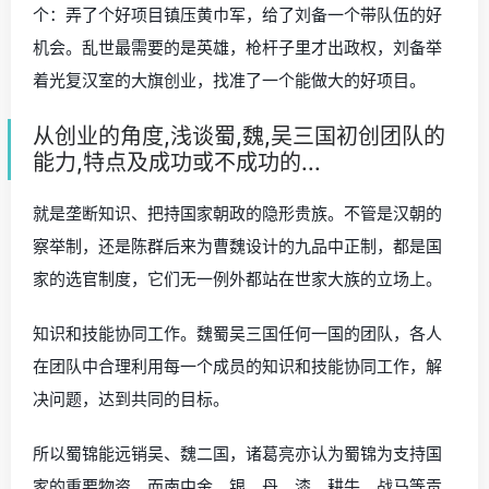
个：弄了个好项目镇压黄巾军，给了刘备一个带队伍的好
机会。乱世最需要的是英雄，枪杆子里才出政权，刘备举
着光复汉室的大旗创业，找准了一个能做大的好项目。
从创业的角度,浅谈蜀,魏,吴三国初创团队的
能力,特点及成功或不成功的...
就是垄断知识、把持国家朝政的隐形贵族。不管是汉朝的
察举制，还是陈群后来为曹魏设计的九品中正制，都是国
家的选官制度，它们无一例外都站在世家大族的立场上。
知识和技能协同工作。魏蜀吴三国任何一国的团队，各人
在团队中合理利用每一个成员的知识和技能协同工作，解
决问题，达到共同的目标。
所以蜀锦能远销吴、魏二国，诸葛亮亦认为蜀锦为支持国
家的重要物资。而南中金、银、丹、漆、耕牛、战马等贡