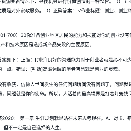
指在资源完备情况下，寻找机会进行价值创造的一种整合。（） 正
的性质是对外家政服务。（）正确答案： √作业标题：创业、创业
1-700）60你准备创业地区居民的能力和技能对你的创业没有
0生产和技术原因是造成新产品失败的主要原因。
案如下：正确：[判断]良好的沟通能力对于创业者就是必不可
一点。错误：[判断]高瞻远瞩的学者智慧就是创业的灵魂。
没有收获，仿佛人世间发生的任何问题瞬间没有问题了，问题就
遇，问题就是你的使命。所以，人活着的最高境界是打着灯笼找
020： 第一章 生涯规划就是站在未来思考现在。A、对 B、
的，但不一定是自己选择的人生。