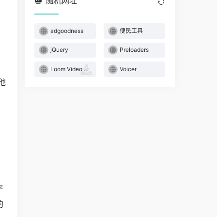
随机网址
adgoodness
便民工具
jQuery
Preloaders
Loom Video Recorder 网页视频录制
Voicer
他
产
的