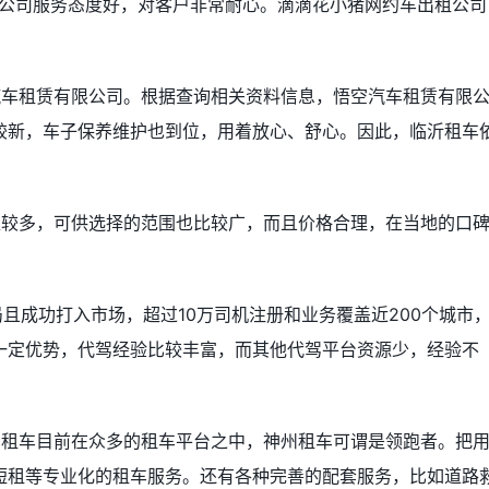
租公司服务态度好，对客户非常耐心。滴滴花小猪网约车出租公司
汽车租赁有限公司。根据查询相关资料信息，悟空汽车租赁有限
较新，车子保养维护也到位，用着放心、舒心。因此，临沂租车
。
型较多，可供选择的范围也比较广，而且价格合理，在当地的口
局且成功打入市场，超过10万司机注册和业务覆盖近200个城市
一定优势，代驾经验比较丰富，而其他代驾平台资源少，经验不
州租车目前在众多的租车平台之中，神州租车可谓是领跑者。把
短租等专业化的租车服务。还有各种完善的配套服务，比如道路