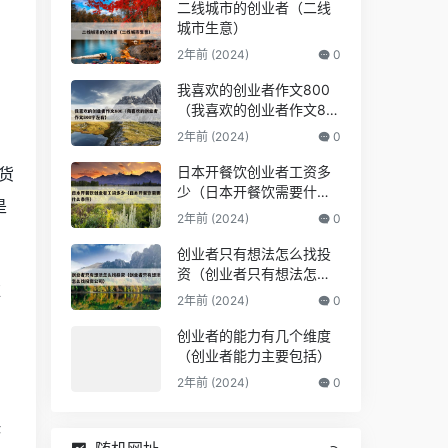
二线城市的创业者（二线
城市生意）
2年前 (2024)
0
我喜欢的创业者作文800
（我喜欢的创业者作文80
0字左右）
2年前 (2024)
0
日本开餐饮创业者工资多
货
少（日本开餐饮需要什么
是
条件）
2年前 (2024)
0
创业者只有想法怎么找投
资（创业者只有想法怎么
维
找投资公司）
2年前 (2024)
0
创业者的能力有几个维度
（创业者能力主要包括）
2年前 (2024)
0
快