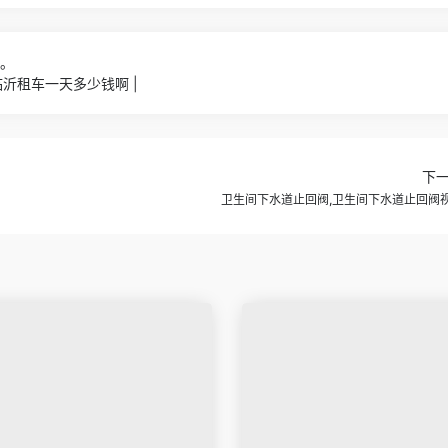
9。
沂租车一天多少钱啊 |
下
卫生间下水道止回阀,卫生间下水道止回阀