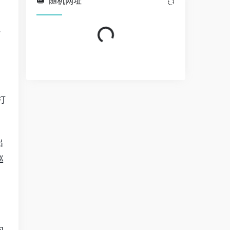
随机网址
Loading...
一
打
出
巡
为