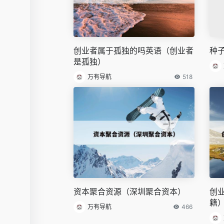
创业者属于孤独的吗英语（创业者
种子
是孤独）
万有导航
518
资本聚合资源（深圳聚合资本）
创
籍
万有导航
466