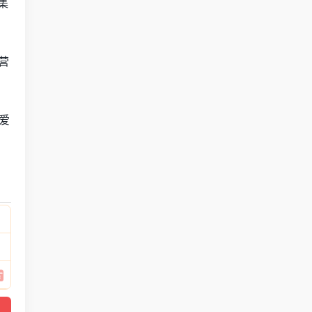
集
营
在爱