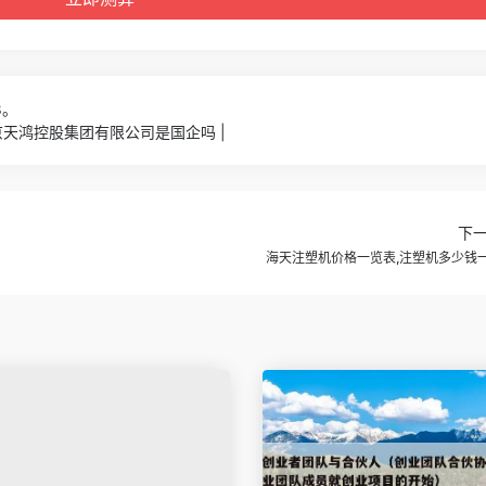
8。
天鸿控股集团有限公司是国企吗 |
下
海天注塑机价格一览表,注塑机多少钱