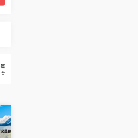
一篇
一台