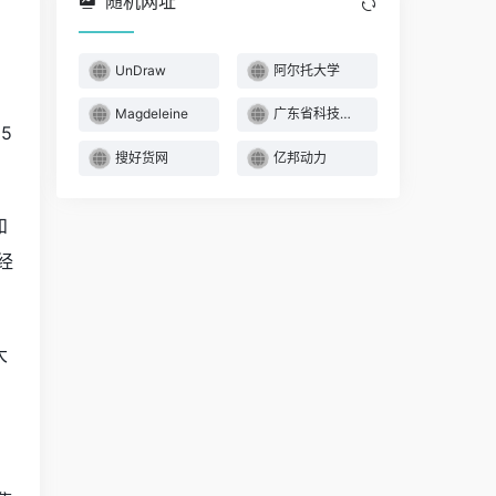
随机网址
UnDraw
阿尔托大学
Magdeleine
广东省科技业务管理
5
搜好货网
亿邦动力
和
经
大