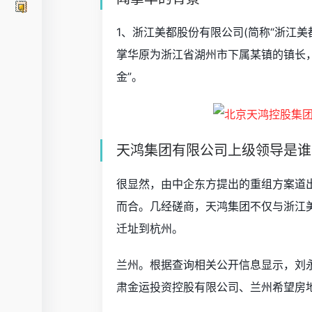
1、浙江美都股份有限公司(简称“浙江美
掌华原为浙江省湖州市下属某镇的镇长，
金”。
天鸿集团有限公司上级领导是谁
很显然，由中企东方提出的重组方案道
而合。几经磋商，天鸿集团不仅与浙江
迁址到杭州。
兰州。根据查询相关公开信息显示，刘
肃金运投资控股有限公司、兰州希望房