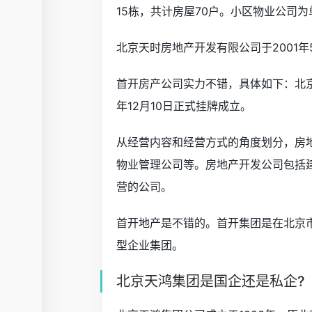
15栋，共计房屋70户。小区物业公司
北京天时房地产开发有限公司于2001年
首开房产公司实力不错，具体如下：北京
年12月10日正式挂牌成立。
从经营内容和经营方式的角度划分，房
物业管理公司等。房地产开发公司包括
营的公司。
首开地产是不错的。首开集团是在北京
型企业集团。
北京天鸿集团是国企还是私企?