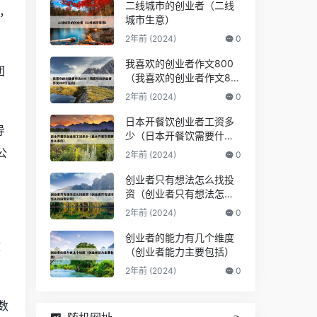
二线城市的创业者（二线
，
城市生意）
2年前 (2024)
0
我喜欢的创业者作文800
团
（我喜欢的创业者作文80
0字左右）
2年前 (2024)
0
日本开餐饮创业者工资多
导
少（日本开餐饮需要什么
条件）
公
2年前 (2024)
0
创业者只有想法怎么找投
资（创业者只有想法怎么
找投资公司）
2年前 (2024)
0
创业者的能力有几个维度
文
（创业者能力主要包括）
2年前 (2024)
0
数