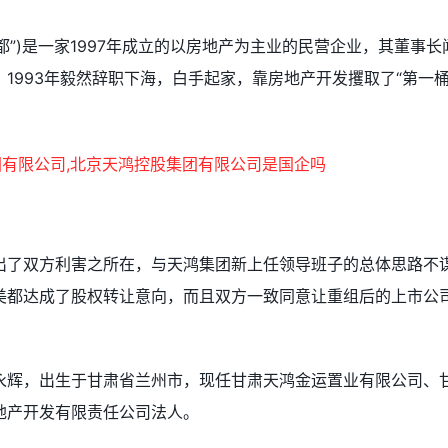
都”)是一家1997年成立的以房地产为主业的民营企业，其董事长
1993年毅然辞职下海，白手起家，靠房地产开发攫取了“第一
出了双方利害之所在，与天鸿集团新上任领导班子的总体思路不
美都达成了股权转让意向，而且双方一致同意让重组后的上市公
永辉，出生于甘肃省兰州市，现任甘肃天鸿金运置业有限公司、
地产开发有限责任公司法人。