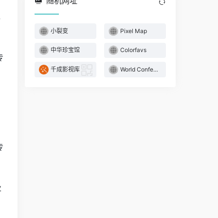
随机网址
，
小裂变
Pixel Map
中华珍宝馆
Colorfavs
专
千成影视库
World Conference CALENDAR
专
业