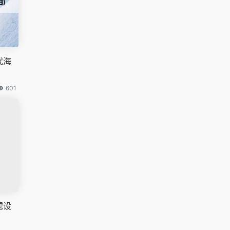
代海
601
滤设