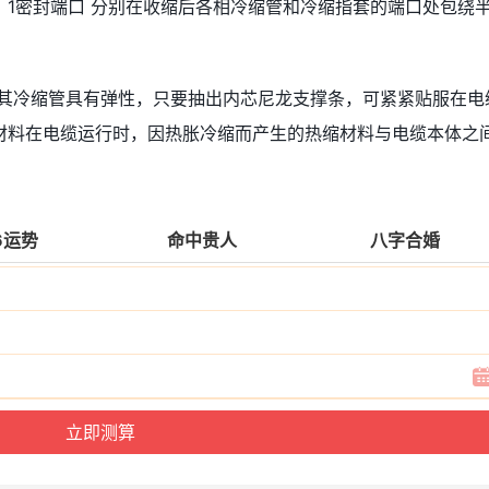
1密封端口 分别在收缩后各相冷缩管和冷缩指套的端口处包绕
为其冷缩管具有弹性，只要抽出内芯尼龙支撑条，可紧紧贴服在电
材料在电缆运行时，因热胀冷缩而产生的热缩材料与电缆本体之
6运势
命中贵人
八字合婚