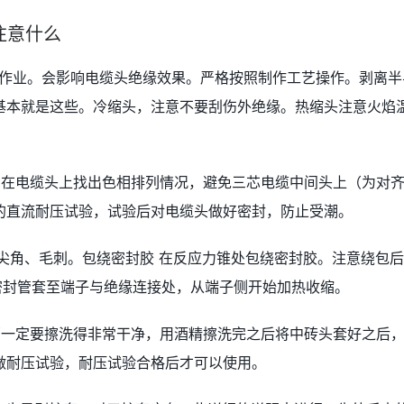
注意什么
境作业。会影响电缆头绝缘效果。严格按照制作工艺操作。剥离半
基本就是这些。冷缩头，注意不要刮伤外绝缘。热缩头注意火焰
，在电缆头上找出色相排列情况，避免三芯电缆中间头上（为对
的直流耐压试验，试验后对电缆头做好密封，防止受潮。
尖角、毛刺。包绕密封胶 在反应力锥处包绕密封胶。注意绕包
密封管套至端子与绝缘连接处，从端子侧开始加热收缩。
那一定要擦洗得非常干净，用酒精擦洗完之后将中砖头套好之后
做耐压试验，耐压试验合格后才可以使用。