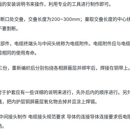
面的安装说明书来操作，利用专业的工具进行制作即可。
断口处交叠，交叠长度为200~300mm；量取交叠长度的中心
不要割断。
的部件，电缆终端头与中间头统称为电缆附件。电缆附件应与电
缆相同的使用寿命。
均分三份，重新编织后分别包绕各相屏蔽层并绑牢后，焊接在铜带上
。
，对于护套应有一些详细的说明来进行，先外后内的顺序进行。另
线，把内护层铜屏蔽层氧化物去掉并且涂上焊锡。
电缆中间接头制作 电缆接头规范要求 导体的连接导体连接要求低电
角。