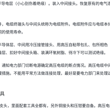
-半导电层（小心别伤着绝缘）。装入中间接头。恢复原有的电气
件，电缆终端头与中间头统称为电缆附件。电缆附件应与电缆本
同的使用寿命。
半导体层、中间用冷压接管接头、用高压自粘带包扎、包所相色
缘层、扣好中间接头箱、装满环氧树脂、待冷下可以测试绝缘。
，通知电力部门切断电源确定高压电缆的断点情况。高压电缆中
理措施。不能用平常方法做连接处理，最好是要电力部门来处理
具
分支头，里面配套工具全都有，另外铜接头和压钳要自备。高压电