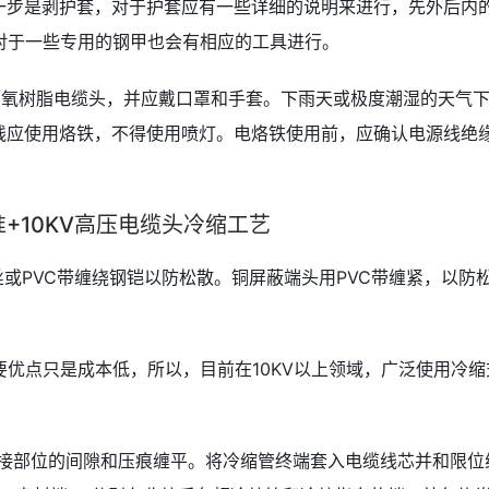
第一步是剥护套，对于护套应有一些详细的说明来进行，先外后内
对于一些专用的钢甲也会有相应的工具进行。
环氧树脂电缆头，并应戴口罩和手套。下雨天或极度潮湿的天气
地线应使用烙铁，不得使用喷灯。电烙铁使用前，应确认电源线绝
准+10KV高压电缆头冷缩工艺
丝或PVC带缠绕钢铠以防松散。铜屏蔽端头用PVC带缠紧，以防
优点只是成本低，所以，目前在10KV以上领域，广泛使用冷缩
压接部位的间隙和压痕缠平。将冷缩管终端套入电缆线芯并和限位