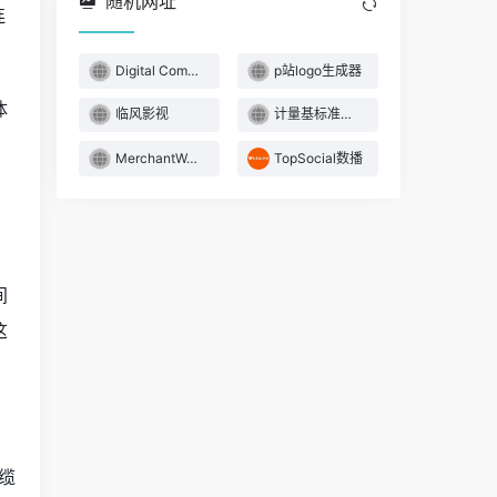
随机网址
连
Digital Commons
p站logo生成器
体
临风影视
计量基标准资源共享
MerchantWords
TopSocial数播
间
这
缆